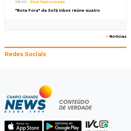
08:00
Post Patrocinado
"Bota Fora" da Sofá Inbox reúne quatro
opções com 48% de desconto
07:58
Túnel do tempo
+
Notícias
Fonte gigante fez supermercado em 1973 virar
passeio campo-grandense
Redes Sociais
07:49
Copa Pelezinho
Torneio de futsal abre 34ª edição com quatro
jogos neste sábado
07:48
Pele Vermelha, Corona, Valley...
Muita gente já passou a madrugada dentro da
imaginação de Scalise
07:45
José Marques