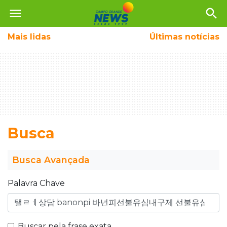
menu
search
Mais
lidas
Últimas notícias
Busca
Busca Avançada
Palavra Chave
Buscar pela frase exata