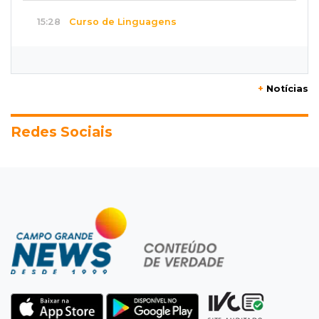
15:28
Curso de Linguagens
UEMS abre inscrições para voluntários
ensinarem português a estrangeiros
+
Notícias
15:15
Pegue o guarda-chuva
Chuva chega à Capital e antecipa mudança no
Redes Sociais
tempo prevista para o fim de semana
15:03
Dados públicos
Fábio Trad declara R$ 3,67 milhões em bens,
55% a mais que em 2022
14:57
Pregão eletrônico
Obra de R$ 3,1 milhões promete melhorar
estacionamento do Bioparque