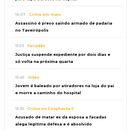
16:07
Crime em maio
Assassino é preso saindo armado de padaria
no Taveirópolis
15:53
Feriadão
Justiça suspende expediente por dois dias e
só volta na próxima quarta
15:45
Vídeo
Jovem é baleado por atiradores na loja do pai
e morre a caminho do hospital
15:35
Crime no Coophavila II
Acusado de matar ex da esposa a facadas
alega legítima defesa e é absolvido