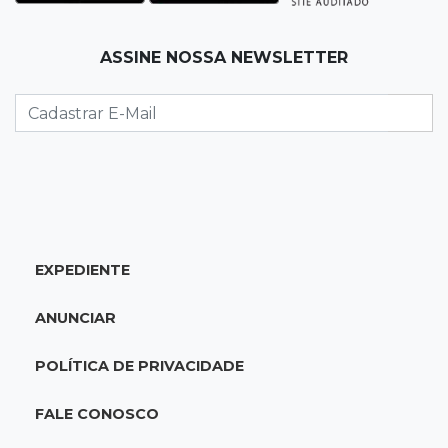
14:43
Final
Náutico e Comercial decidem título do
ASSINE NOSSA NEWSLETTER
estadual sub-13 neste sábado
14:35
Reabertura
Biblioteca reabre quarta-feira com
programação cultural na Esplanada
Ferroviária
14:27
Eleições 2026
EXPEDIENTE
Fábio Trad propõe revisão de incentivos
fiscais em plano de governo com 13 eixos
ANUNCIAR
14:14
Óbito a esclarecer
POLÍTICA DE PRIVACIDADE
Sesau cria comissão para revisar todas as
mortes em unidades de saúde
FALE CONOSCO