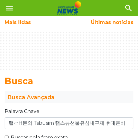
menu
search
Mais
lidas
Últimas notícias
Busca
Busca Avançada
Palavra Chave
Buscar pela frase exata