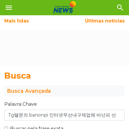
menu
search
Mais
lidas
Últimas notícias
Busca
Busca Avançada
Palavra Chave
Buscar pela frase exata