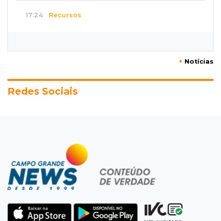
17:24
Recursos
Governo libera R$ 433 mil a Deodápolis após
temporal de granizo causar estragos
+
Notícias
17:17
Em investigação
Pai de bebê desaparecida vai à polícia e nega
Redes Sociais
ser membro de facção
17:12
"Meu irmão não volta mais"
Família pede justiça por eletricista morto por
motorista bêbado e sem CNH
17:01
Transferidos
Mandantes de mortes em guerra de facções
vão para presídio federal