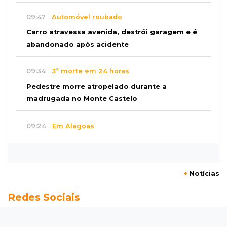
09:47
Automóvel roubado
Carro atravessa avenida, destrói garagem e é
abandonado após acidente
09:34
3ª morte em 24 horas
Pedestre morre atropelado durante a
madrugada no Monte Castelo
09:24
Em Alagoas
Atletas de MS intensificam preparação para
disputa do Brasileiro de Kung Fu
+
Notícias
09:17
Jardim Manaíra
Redes Sociais
Idoso em bicicleta é atropelado por
motociclista que se filmava com celular