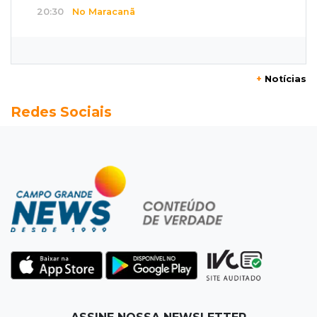
20:30
No Maracanã
Flamengo vence Vitória por 2 a 0 e encurta
distância para o líder
+
Notícias
20:13
Empregos
Redes Sociais
Seleções em MS têm salários de até R$ 8,2 mil;
veja oportunidades
19:50
Jardim Itatiaia
Vigia é amarrado durante roubo de carro e
dois caminhões em pátio
19:35
Bragança Paulista
Corinthians vence Bragantino por 2 a 0 e sobe
para 7º no Brasileirão
19:12
Na Vila Belmiro