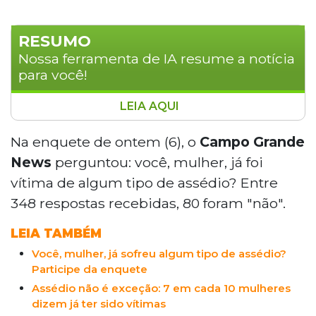
RESUMO
Nossa ferramenta de IA resume a notícia
para você!
LEIA AQUI
Uma enquete realizada pelo Campo Grande
News revelou que, das 348 mulheres
Na enquete de ontem (6), o
Campo Grande
participantes, 268 já sofreram algum tipo de
News
perguntou: você, mulher, já foi
assédio. A maioria dos casos, 146 relatos,
vítima de algum tipo de assédio? Entre
ocorreu em espaços públicos, incluindo
348 respostas recebidas, 80 foram "não".
situações em transportes públicos, ruas e locais
de trabalho.Entre os depoimentos, surgiram
LEIA TAMBÉM
também comentários machistas que
Você, mulher, já sofreu algum tipo de assédio?
culpabilizam as vítimas, seja por suas
Participe da enquete
vestimentas ou condição social. Especialistas
Assédio não é exceção: 7 em cada 10 mulheres
alertam que esse tipo de pensamento
dizem já ter sido vítimas
contribui para desencorajar denúncias e