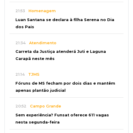
21:53
Homenagem
Luan Santana se declara à filha Serena no Dia
dos Pais
21:34
Atendimento
Carreta da Justiça atenderá Juti e Laguna
Carapã neste mês
21:14
TJMS
Fóruns de MS fecham por dois dias e mantêm
apenas plantão judicial
20:52
Campo Grande
Sem experiência? Funsat oferece 611 vagas
nesta segunda-feira