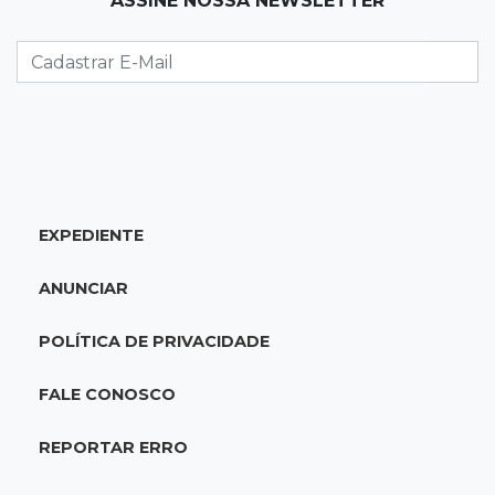
ASSINE NOSSA NEWSLETTER
Athletico vence Santos por 2 a 0 e mantém 3º
lugar no Brasileirão
18:51
Oportunidades
UEMS está com seleções para professores
com salários de até R$ 10,2 mil
EXPEDIENTE
18:33
Em 2022
Homem que ajudou a sequestrar bebê matou
ANUNCIAR
adolescente atropelada no Amazonas
POLÍTICA DE PRIVACIDADE
18:15
Nubank Parque
Palmeiras e Inter ficam no 0 a 0 pela 22ª
FALE CONOSCO
rodada do Brasileirão
REPORTAR ERRO
17:58
Gratuitas