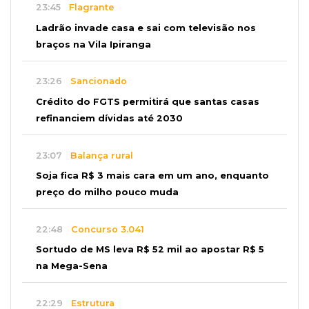
23:45
Flagrante
Ladrão invade casa e sai com televisão nos
braços na Vila Ipiranga
23:26
Sancionado
Crédito do FGTS permitirá que santas casas
refinanciem dívidas até 2030
23:07
Balança rural
Soja fica R$ 3 mais cara em um ano, enquanto
preço do milho pouco muda
22:48
Concurso 3.041
Sortudo de MS leva R$ 52 mil ao apostar R$ 5
na Mega-Sena
22:29
Estrutura