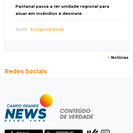
Pantanal passa a ter unidade regional para
atuar em incêndios e desmate
22:00
Emagrecedores
MS lidera procura digital por canetas
paraguaias sem registro
+
Notícias
21:41
Nova Alvorada do Sul
Redes Sociais
Granizo danifica telhados e plantações
durante temporal no interior
21:22
Agregado
Inter perde para o Corinthians mas avança às
quartas da Copa do Brasil
21:03
Futebol