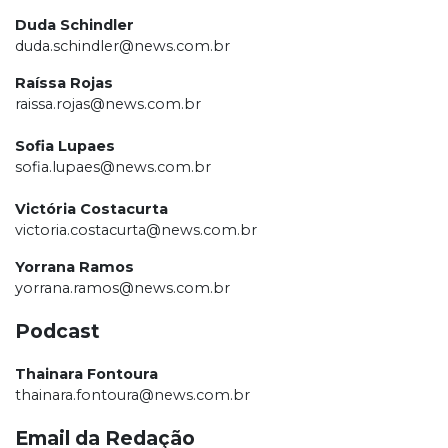
Duda Schindler
duda.schindler@news.com.br
Raíssa Rojas
raissa.rojas@news.com.br
Sofia Lupaes
sofia.lupaes@news.com.br
Victória Costacurta
victoria.costacurta@news.com.br
Yorrana Ramos
yorrana.ramos@news.com.br
Podcast
Thainara Fontoura
thainara.fontoura@news.com.br
Email da Redação