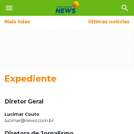
menu
search
Mais
lidas
Últimas notícias
Expediente
Diretor Geral
Lucimar Couto
lucimar@news.com.br
Diretora de Jornalismo