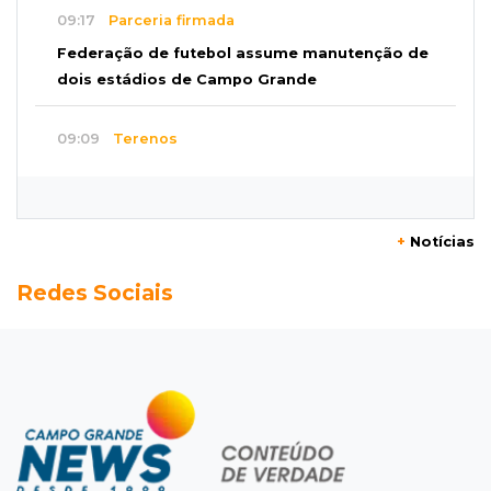
09:17
Parceria firmada
Federação de futebol assume manutenção de
dois estádios de Campo Grande
09:09
Terenos
Homem morre e três ficam feridos em
capotamento em rodovia
+
Notícias
08:51
Ponta Porã
Redes Sociais
Discussão termina com homem morto a socos
por ex-companheiro de amiga
08:45
De madrugada
Após briga, casa pega fogo duas vezes em
condomínio do Nova Lima
08:37
Agendão de partidas