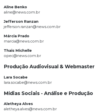
Aline Benko
aline@news.com.br
Jefferson Ranzan
jefferson.ranzan@news.com.br
Márcia Prado
marcia@news.com.br
Thais Michelle
opec@news.com.br
Produção Audiovisual & Webmaster
Lara Socabe
lara.socabe@news.com.br
Mídias Sociais - Análise e Produção
Aletheya Alves
aletheya.alves@news.com.br