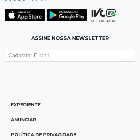
Rodada do Brasileirão tem 6 jogos neste
domingo de Dia dos Pais
08:30
Em Pauta
ASSINE NOSSA NEWSLETTER
O enorme peso dos genes na obesidade
08:26
O que ficou de quem partiu
Com ajuda da irmã, mãe transforma sonho
que tinha com a filha em loja
08:15
Estudo
Município de MS perde 58 mil hectares e R$ 12
EXPEDIENTE
milhões por mês com silvicultura
ANUNCIAR
08:03
Amambai
POLÍTICA DE PRIVACIDADE
Rapaz de 23 anos morre ao bater o carro em