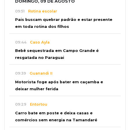
DOMINGO, 09 DE AGOSTO
09:51
Rotina escolar
Pais buscam quebrar padrão e estar presente
em toda rotina dos filhos
09:44
Caso Ayla
Bebê sequestrada em Campo Grande é
resgatada no Paraguai
09:39
Guanandi II
Motorista foge após bater em caçamba e
deixar mulher ferida
09:29
Entortou
Carro bate em poste e deixa casas e
comércios sem energia na Tamandaré