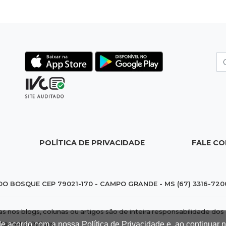
POLÍTICA DE PRIVACIDADE
FALE C
DO BOSQUE CEP 79021-170 - CAMPO GRANDE - MS (67) 3316-720
das nos blogs, colunas ou artigos são de inteira responsabilidade 
de acordo com a nossa Política de Privacidade e, ao continuar
nternet Solutions
.