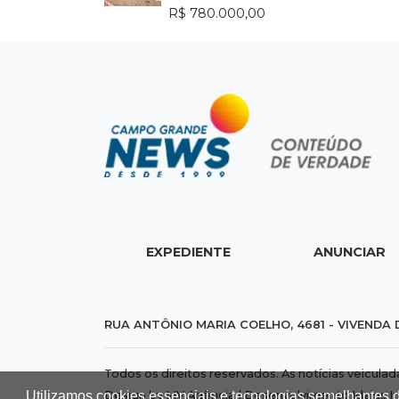
R$ 780.000,00
EXPEDIENTE
ANUNCIAR
RUA ANTÔNIO MARIA COELHO, 4681 - VIVENDA 
Todos os direitos reservados. As notícias veicula
Utilizamos cookies essenciais e tecnologias semelhantes 
Design by MV Agência | Desenvolvimento
Idalus I