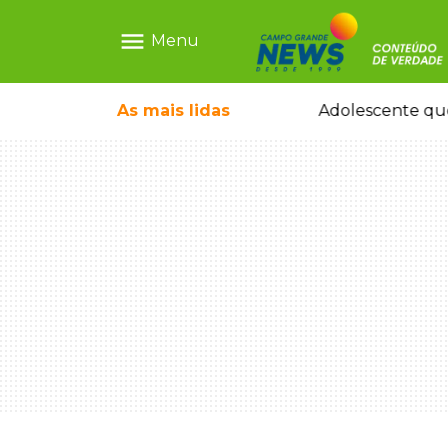
menu
Menu
pode ganhar dia oficial em MS
As mais
lidas
Adolescente que