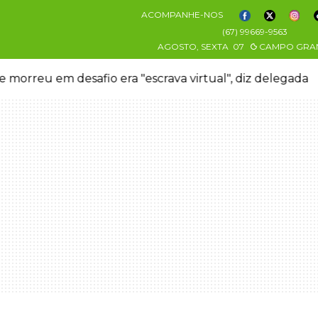
ACOMPANHE-NOS
(67) 99669-9563
AGOSTO, SEXTA
07
CAMPO GRA
 morreu em desafio era "escrava virtual", diz delegada