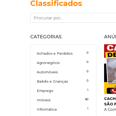
Classificados
CATEGORIAS
ANÚ
0
Achados e Perdidos
0
Agronegócio
0
Automóveis
0
Bebês e Crianças
1
Emprego
CACH
60
Imóveis
SÃO 
1
A Com
Informática