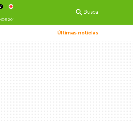
search
Busca
NDE
20º
Últimas notícias