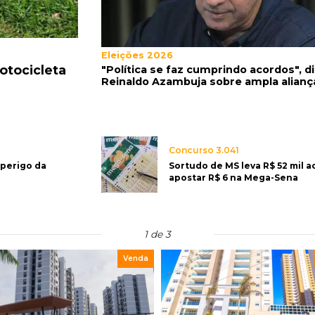
Mais 3,8 mil km
Eleições 2026
rtir de 10 x
Com empréstimo bilionário, MS plan
"Política se faz cumprindo acordos", d
Reinaldo Azambuja sobre ampla alianç
que dobrar malha asfaltada até 203
Concurso 3.041
 perigo da
Sortudo de MS leva R$ 52 mil a
apostar R$ 6 na Mega-Sena
2 de 3
Venda