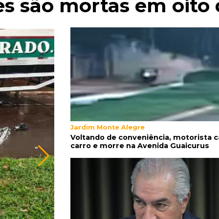
s são mortas em oito 
Jardim Monte Alegre
Voltando de conveniência, motorista 
carro e morre na Avenida Guaicurus