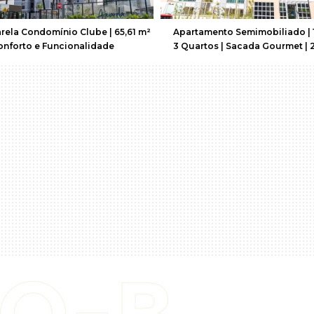
ado de esquina - Av. Rodolfo Jose
Edifício Dom | Elegância para v
 – Jd. São Bento - (67) 99292-
patrimônio para o futuro
2