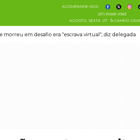
ACOMPANHE-NOS
(67) 99669-9563
AGOSTO, SEXTA
07
CAMPO GRA