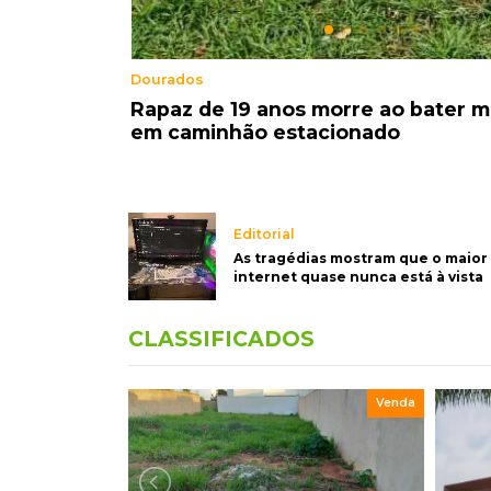
Post Patrocinado
motocicleta
Sertão tem presente pro Paizão a pa
R$19,90 e brinde
Editorial
As tragédias mostram que o maior
internet quase nunca está à vista
CLASSIFICADOS
Venda
Venda