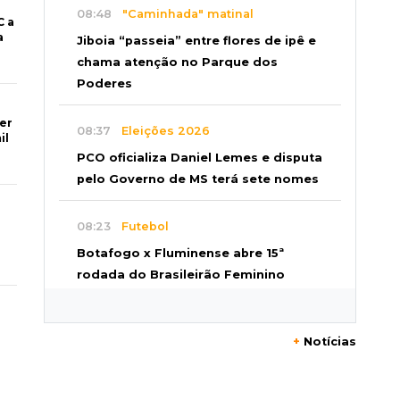
08:48
"Caminhada" matinal
C a
a
Jiboia “passeia” entre flores de ipê e
chama atenção no Parque dos
Poderes
er
08:37
Eleições 2026
il
PCO oficializa Daniel Lemes e disputa
pelo Governo de MS terá sete nomes
08:23
Futebol
Botafogo x Fluminense abre 15ª
rodada do Brasileirão Feminino
08:19
Cassilândia
+
Notícias
Membro do Comando Vermelho é
flagrado vendendo cocaína dentro
de hospital