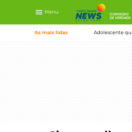
menu
Menu
escrava virtual", diz delegada
As mais
lidas