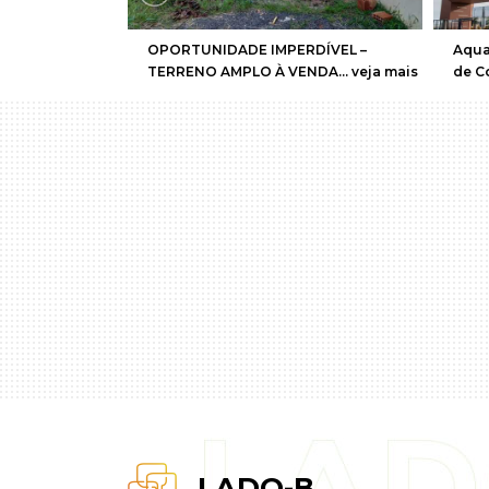
a comercial +
Linda chácara na Chácara dos Podere –
Sobr
Rancho - (67)
(67) 99292-9002
Pinho
900
LADO-B