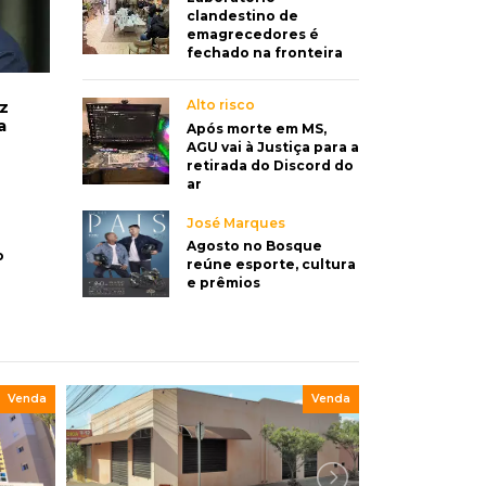
clandestino de
emagrecedores é
fechado na fronteira
Luto na arquitetura
eja mais
Morre aos 58 anos Luis Pedro Scalis
Alto risco
iz
a
1
arquiteto dos projetos fora do com
Após morte em MS,
AGU vai à Justiça para a
retirada do Discord do
ar
José Marques
Agosto no Bosque
o
reúne esporte, cultura
e prêmios
Venda
Venda