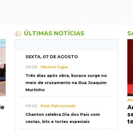
ÚLTIMAS NOTÍCIAS
S
SEXTA, 07 DE AGOSTO
09:09
Mesmo lugar
Três dias após obra, buraco surge no
meio de cruzamento na Rua Joaquim
Murtinho
At
de
A
09:00
Post Patrocinado
s
Chanton celebra Dia dos Pais com
t
cestas, kits e tortas especiais