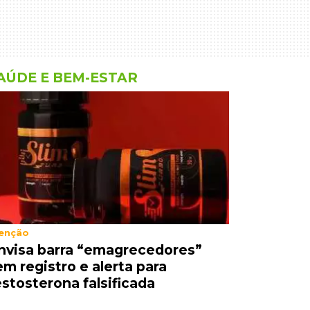
AÚDE E BEM-ESTAR
enção
nvisa barra “emagrecedores”
em registro e alerta para
estosterona falsificada