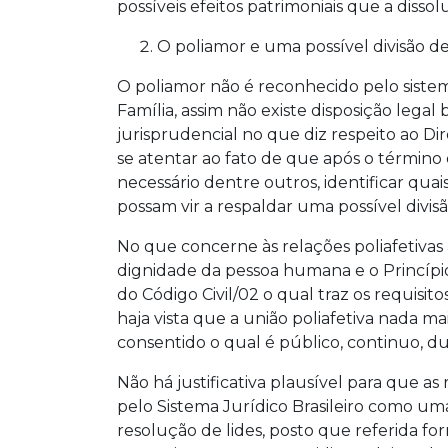
possíveis efeitos patrimoniais que a disso
O poliamor e uma possível divisão d
O poliamor não é reconhecido pelo sistema
Família, assim não existe disposição leg
jurisprudencial no que diz respeito ao Di
se atentar ao fato de que após o término
necessário dentre outros, identificar quais
possam vir a respaldar uma possível divis
No que concerne às relações poliafetivas 
dignidade da pessoa humana e o Princípio
do Código Civil/02 o qual traz os requisit
haja vista que a união poliafetiva nada 
consentido o qual é público, continuo, du
Não há justificativa plausível para que a
pelo Sistema Jurídico Brasileiro como uma
resolução de lides, posto que referida 