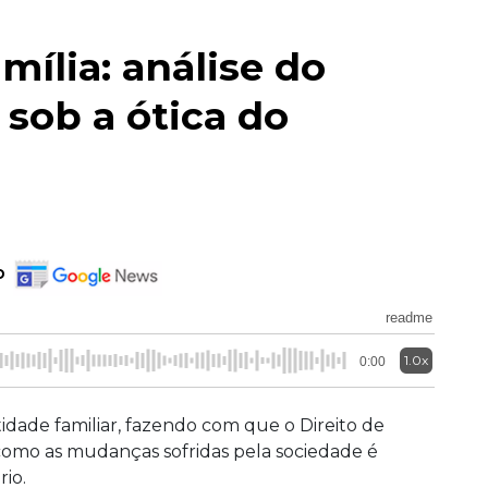
amília: análise do
 sob a ótica do
o
readme
1.0x
0:00
ade familiar, fazendo com que o Direito de
como as mudanças sofridas pela sociedade é
rio.