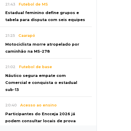
21:43
Futebol de MS
Estadual feminino define grupos e
tabela para disputa com seis equipes
21:25
Caarapó
Motociclista morre atropelado por
caminhão na MS-278
21:02
Futebol de base
Náutico segura empate com
Comercial e conquista o estadual
sub-13
20:40
Acesso ao ensino
Participantes do Encceja 2026 já
podem consultar locais de prova