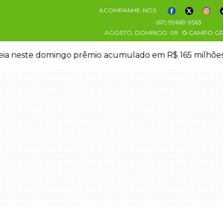
ACOMPANHE-NOS
(67) 99669-9563
AGOSTO, DOMINGO
09
CAMPO G
eia neste domingo prêmio acumulado em R$ 165 milhõe