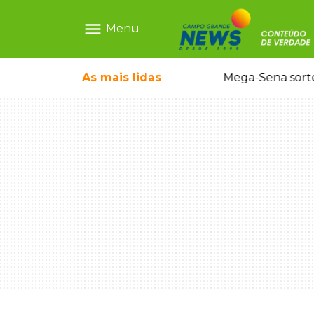
menu
Menu
As mais
lidas
Alerta Amber é acionado para localizar Ayla, bebê desaparecida em Campo Grande
Mega-Sena sort