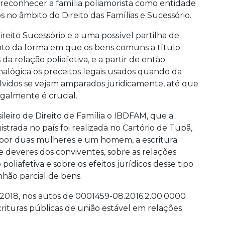
e reconhecer a família poliamorista como entidade
os no âmbito do Direito das Famílias e Sucessório.
reito Sucessório e a uma possível partilha de
nto da forma em que os bens comuns a título
 relação poliafetiva, e a partir de então
nalógica os preceitos legais usados quando da
olvidos se vejam amparados juridicamente, até que
egalmente é crucial.
sileiro de Direito de Família o IBDFAM, que a
istrada no país foi realizada no Cartório de Tupã,
, por duas mulheres e um homem, a escritura
 e deveres dos conviventes, sobre as relações
poliafetiva e sobre os efeitos jurídicos desse tipo
hão parcial de bens.
2018, nos autos de 0001459-08.2016.2.00.0000
scrituras públicas de união estável em relações