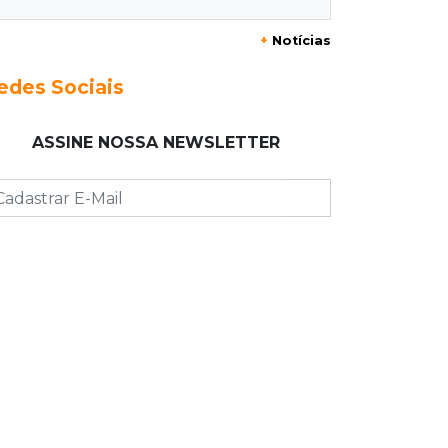
20:29
Pedro Gomes
+
Notícias
Jovem morre baleado e suspeita
envolve disputa entre facções rivais
edes Sociais
20:01
Futebol feminino
ASSINE NOSSA NEWSLETTER
Pantanal treina em Goiânia antes de
jogo que vale acesso inédito à Série
A2
19:44
Campeonato Brasileiro
Remo busca empate com Atlético-MG
e segue na zona de rebaixamento
19:27
Caso Ayla
Defesa diz que preso suspeito de
sequestro só emprestou casa a
conhecido