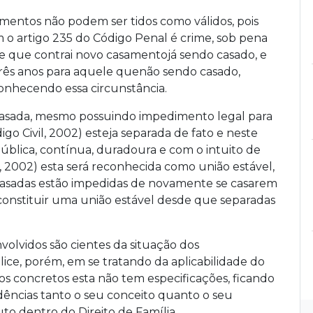
samentos não podem ser tidos como válidos, pois
 o artigo 235 do Código Penal é crime, sob pena
ele que contrai novo casamentojá sendo casado, e
rês anos para aquele quenão sendo casado,
onhecendo essa circunstância.
casada, mesmo possuindo impedimento legal para
igo Civil, 2002) esteja separada de fato e neste
pública, contínua, duradoura e com o intuito de
vil, 2002) esta será reconhecida como união estável,
s casadas estão impedidas de novamente se casarem
 constituir uma união estável desde que separadas
olvidos são cientes da situação dos
ice, porém, em se tratando da aplicabilidade do
sos concretos esta não tem especificações, ficando
dências tanto o seu conceito quanto o seu
o dentro do Direito de Família.