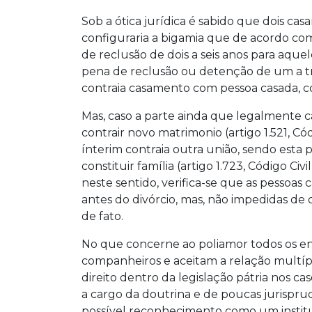
Sob a ótica jurídica é sabido que dois ca
configuraria a bigamia que de acordo com
de reclusão de dois a seis anos para aqu
pena de reclusão ou detenção de um a t
contraia casamento com pessoa casada, c
Mas, caso a parte ainda que legalmente 
contrair novo matrimonio (artigo 1.521, Cód
ínterim contraia outra união, sendo esta 
constituir família (artigo 1.723, Código Ci
neste sentido, verifica-se que as pessoa
antes do divórcio, mas, não impedidas de
de fato.
No que concerne ao poliamor todos os env
companheiros e aceitam a relação multípl
direito dentro da legislação pátria nos ca
a cargo da doutrina e de poucas jurispru
possível reconhecimento como um institut