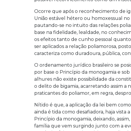
Ocorre que após o reconhecimento de ig
União estável hétero ou homoxessual no qu
pautando-se no intuito das relações po
base na fidelidade, lealdade, no conhecim
os efeitos tanto de cunho pessoal quant
ser aplicados a relação poliamorosa, pos
caracteriza como duradoura, pública, cont
O ordenamento jurídico brasileiro se posi
por base o Princípio da monogamia e s
alhures não existe possibilidade da const
o delito de bigamia, acarretando assim a
praticantes do poliamor, em regra, despro
Nítido é que, a aplicação da lei bem como
ainda é tida como desafiadora, haja vista a
Princípio da monogamia, deixando, assim
família que vem surgindo junto com a ev