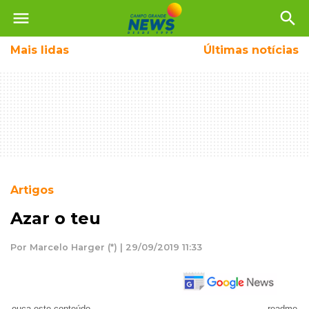
menu
search
Mais
lidas
Últimas notícias
Artigos
Azar o teu
Por Marcelo Harger (*) | 29/09/2019 11:33
ouça este conteúdo
readme