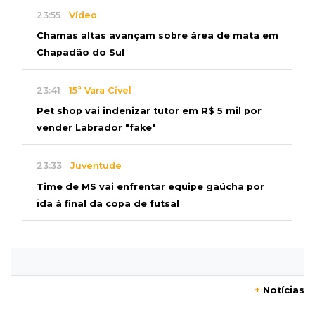
23:55
Vídeo
Chamas altas avançam sobre área de mata em
Chapadão do Sul
23:41
15ª Vara Cível
Pet shop vai indenizar tutor em R$ 5 mil por
vender Labrador "fake"
23:33
Juventude
Time de MS vai enfrentar equipe gaúcha por
ida à final da copa de futsal
23:21
Los Angeles
Denúncia leva ao resgate de irmãos deixados
sozinhos em casa trancada
+
Notícias