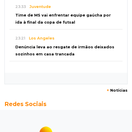
23:33
Juventude
Time de MS vai enfrentar equipe gaúcha por
ida à final da copa de futsal
23:21
Los Angeles
Denúncia leva ao resgate de irmãos deixados
sozinhos em casa trancada
23:17
Clima
Defesa Civil recomenda atenção em MS com
formação de ciclone bomba
+
Notícias
23:00
Ideb
Redes Sociais
Entre escolas com nota divulgada, 3 estaduais
lideram o Ensino Médio na Capital