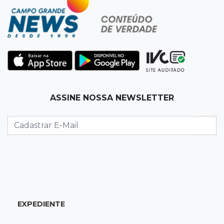
22:57
Chapadão do Sul
Homem é baleado após apontar revólver para
policiais militares
22:42
Resumão
Palmeiras e Vasco confirmam vagas nas
quartas da Copa do Brasil
ASSINE NOSSA NEWSLETTER
22:26
Eleições 2026
Eleitorado aprova teste da urna, mas diz que
colinha será "fundamental"
22:05
Sidrolândia
Briga termina com homem de 35 anos
assassinado a facadas
EXPEDIENTE
21:40
Ideb