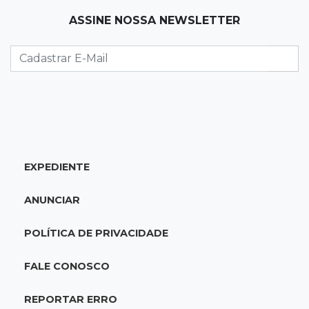
12:26
Clima
ASSINE NOSSA NEWSLETTER
Defesa Civil descarta cenário extremo com
chegada de ciclone
12:12
Natureza
Ovos de arara-azul marcam início da
temporada reprodutiva no Pantanal
12:06
Aquidauana
EXPEDIENTE
Após apagão, comerciantes contabilizam
prejuízos e buscam ressarcimento
ANUNCIAR
11:55
Meio ambiente
POLÍTICA DE PRIVACIDADE
Engenheiro do Pantanal: tatu-canastra pode
ganhar dia oficial em MS
FALE CONOSCO
11:38
Agosto Lilás
REPORTAR ERRO