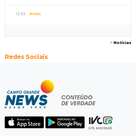
12:52
Artes
Semana cultural reúne grandes nomes da
música, teatro e dança no Teatro Prosa
+
Notícias
12:47
Artigos
Redes Sociais
O terrorismo começa pela dignidade humana
12:43
Esporte Equestre
Da fivela de campeã ao sonho internacional:
amazona de MS quer chegar ao Texas
12:32
Máquinas de Areia
Empresário investigado em 2023 volta a ser
alvo por R$ 100 milhões em contratos