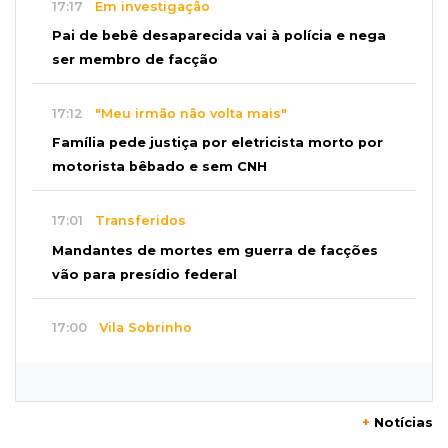
17:17
Em investigação
Pai de bebê desaparecida vai à polícia e nega
ser membro de facção
17:12
"Meu irmão não volta mais"
Família pede justiça por eletricista morto por
motorista bêbado e sem CNH
17:01
Transferidos
Mandantes de mortes em guerra de facções
vão para presídio federal
17:00
Vila Sobrinho
Uno capota e Gol invade terreno em acidente
próximo à Praça do Papa
+
Notícias
16:52
De estimação