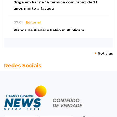
Briga em bar na 14 termina com rapaz de 21
anos morto a facada
07:01
Editorial
Planos de Riedel e Fábio multiplicam
promessas, mas deixam a conta para depois
07:00
Agendão
+
Notícias
Domingo é dia de Festival do Sobá e feiras em
Redes Sociais
homenagem aos pais
SÁBADO, 08 DE AGOSTO
22:04
Resumão
Fluminense segura Botafogo no clássico e
Coritiba bate a Chapecoense
21:43
Futebol de MS