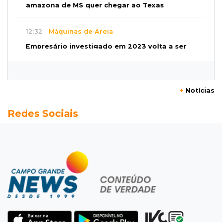
amazona de MS quer chegar ao Texas
12:32
Máquinas de Areia
Empresário investigado em 2023 volta a ser
alvo por R$ 100 milhões em contratos
12:26
Clima
+
Notícias
Defesa Civil intensifica monitoramento do
Redes Sociais
ciclone, mas descarta cenário extremo
12:12
Natureza
Primeiros ovos de arara-azul marcam início da
temporada reprodutiva no Pantanal
12:06
Aquidauana
Após apagão, comerciantes contabilizam
prejuízos e buscam ressarcimento