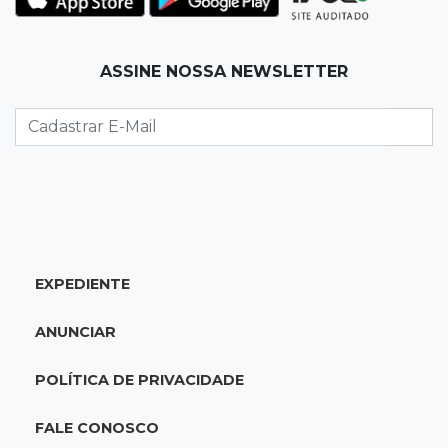
11:55
Meio ambiente
ASSINE NOSSA NEWSLETTER
Engenheiro do Pantanal: tatu-canastra pode
ganhar dia oficial em MS
11:38
Agosto Lilás
Dupla troca a 'sofrência' por alerta contra a
violência à mulher
11:37
Recomposição de fundo
EXPEDIENTE
Câmara deve dar urgência a debate sobre
dívida da prefeitura com previdência
ANUNCIAR
11:34
Pedro Juan
POLÍTICA DE PRIVACIDADE
Polícia fecha laboratório clandestino de
emagrecedores e prende 2 brasileiros
FALE CONOSCO