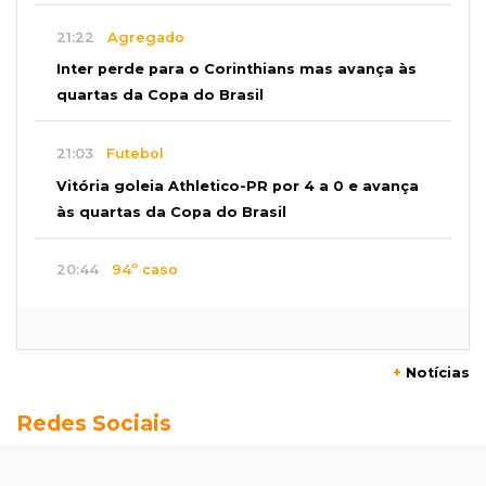
21:22
Agregado
Inter perde para o Corinthians mas avança às
quartas da Copa do Brasil
21:03
Futebol
Vitória goleia Athletico-PR por 4 a 0 e avança
às quartas da Copa do Brasil
20:44
94º caso
Foragido por roubo morre baleado em
confronto com policiais militares
+
Notícias
20:25
Sorte
Redes Sociais
Veja as dezenas de hoje na Mega-Sena, Quina,
Timemania e mais