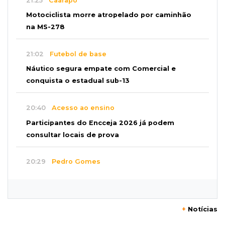
21:25
Caarapó
Motociclista morre atropelado por caminhão
na MS-278
21:02
Futebol de base
Náutico segura empate com Comercial e
conquista o estadual sub-13
20:40
Acesso ao ensino
Participantes do Encceja 2026 já podem
consultar locais de prova
20:29
Pedro Gomes
Jovem morre baleado e suspeita envolve
disputa entre facções rivais
+
Notícias
20:01
Futebol feminino