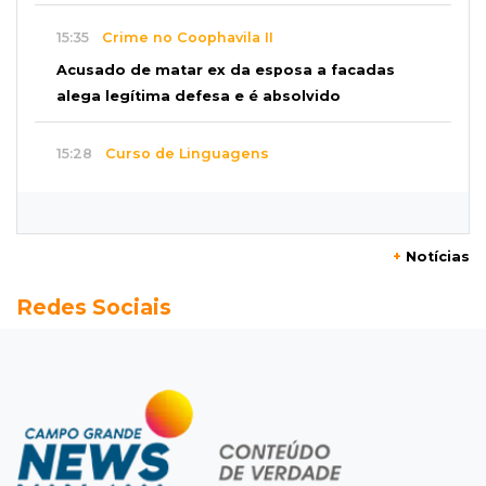
15:35
Crime no Coophavila II
Acusado de matar ex da esposa a facadas
alega legítima defesa e é absolvido
15:28
Curso de Linguagens
UEMS abre inscrições para voluntários
ensinarem português a estrangeiros
+
Notícias
15:15
Pegue o guarda-chuva
Redes Sociais
Chuva chega à Capital e antecipa mudança no
tempo prevista para o fim de semana
15:03
Dados públicos
Fábio Trad declara R$ 3,67 milhões em bens,
55% a mais que em 2022