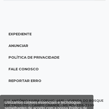
07:29
Ivinhema
Suspeita de fraude em gabarito leva a pedido
de suspensão de Concurso Público
EXPEDIENTE
07:18
Tempo
Iguatemi amanhece sob chuva e segue em
ANUNCIAR
alerta para ventos de até 100 km/h
POLÍTICA DE PRIVACIDADE
07:06
Garimpo solidário
Sapatos de marca e tamanco de Scheila
FALE CONOSCO
Carvalho viram achados em Bazar de Cincão
REPORTAR ERRO
07:05
De improviso à tradição
Cinco famílias iniciaram festa que celebra
raízes bolivianas
RUA ANTÔNIO MARIA COELHO, 4681 - VIVENDA DO BOSQUE
Utilizamos cookies essenciais e tecnologias
CEP 79021-170 - CAMPO GRANDE - MS (67) 3316-7200
semelhantes de acordo com a nossa Política de