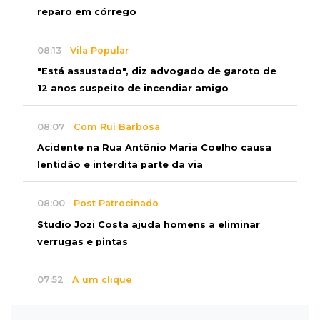
reparo em córrego
08:13
Vila Popular
"Está assustado", diz advogado de garoto de
12 anos suspeito de incendiar amigo
08:07
Com Rui Barbosa
Acidente na Rua Antônio Maria Coelho causa
lentidão e interdita parte da via
08:00
Post Patrocinado
Studio Jozi Costa ajuda homens a eliminar
verrugas e pintas
07:52
A um clique
Do 1º prêmio às dívidas, jogadores relatam
como o vício tomou conta da vida