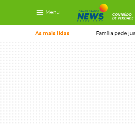
menu
Menu
o pai e morre a caminho do hospital
As mais
lidas
Família pede ju