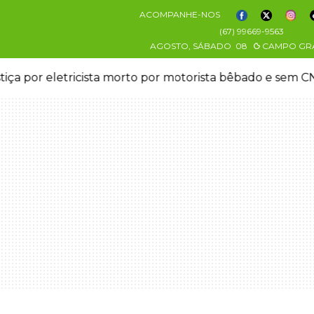
ACOMPANHE-NOS
(67) 99669-9563
AGOSTO, SÁBADO
08
CAMPO GR
stiça por eletricista morto por motorista bêbado e sem 