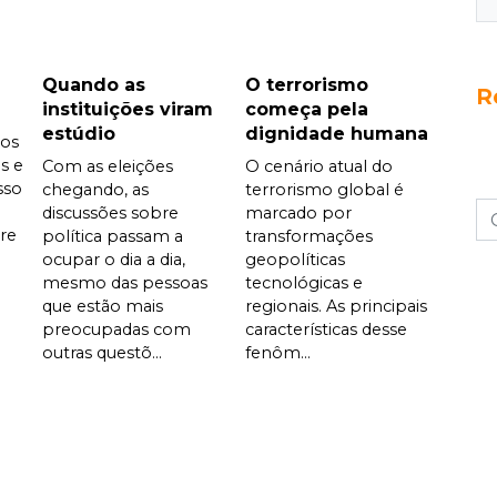
Quando as
O terrorismo
R
instituições viram
começa pela
estúdio
dignidade humana
dos
s e
Com as eleições
O cenário atual do
sso
chegando, as
terrorismo global é
discussões sobre
marcado por
are
política passam a
transformações
ocupar o dia a dia,
geopolíticas
mesmo das pessoas
tecnológicas e
que estão mais
regionais. As principais
preocupadas com
características desse
outras questõ...
fenôm...