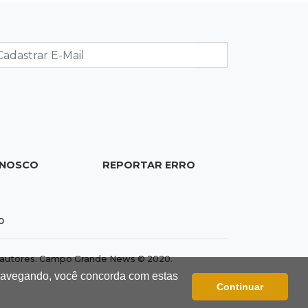
19:37
Cotação
Dólar comercial cai 0,46% e encerra
semana cotado a R$ 5,08
19:18
95º caso
Foragido que se passava por pastor
morre após reagir à abordagem
policial
ONOSCO
REPORTAR ERRO
18:51
Certidão
Em MS, uma criança é registrada sem
0
o nome do pai a cada 2h
dos autores. Campo Grande News © 2020.
18:36
Decisão
 navegando, você concorda com estas
Continuar
Pantanal viaja para Goiás em busca