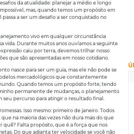
safios da atualidade: planejar a médio e longo
 impossível, mas, quando temos um propósito em
l passa a ser um desafio a ser conquistado no
lanejamento vivo em qualquer circunstância
sa vida. Durante muitos anos ouvíamos a seguinte
 expressão caiu por terra, devemos trilhar nosso
ões que são apresentadas em nosso cotidiano.
Ú
to nasce para ser um guia, mas ele não pode se
modelos mercadológicos que constantemente
mundo. Quando temos um propósito forte, tendo
caminho permanente de mudanças, o planejamento
 seu percurso para atingir o resultado final.
romessas. Isso mesmo: primeiro de janeiro. Todos
, que na maioria das vezes não dura mais do que
 quê? Falta propósito, que é a força que nos
etas. Do que adianta ter velocidade se você não