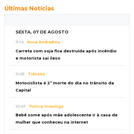
Últimas Notícias
SEXTA, 07 DE AGOSTO
11:14
Nova Andradina
Carreta com soja fica destruída após incêndio
e motorista sai ileso
11:05
Trânsito
Motociclista é 2ª morte do dia no trânsito da
Capital
10:47
Polícia investiga
Bebê some após mãe adolescente ir à casa de
mulher que conheceu na internet