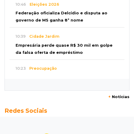
10:46
Eleições 2026
Federação oficializa Delcídio e disputa ao
governo de MS ganha 8º nome
10:39
Cidade Jardim
Empresária perde quase R$ 30 mil em golpe
da falsa oferta de empréstimo
10:23
Preocupação
Anvisa sobe alerta sobre testosterona sem
indicação como risco ao coração
+
Notícias
10:18
Comércio exterior
Redes Sociais
Superávit comercial de MS cresce 17,8% com
alta das exportações
10:13
Arte com a escrita