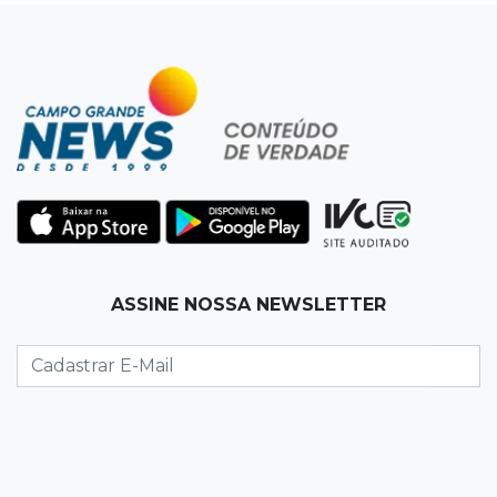
Entre escolas com nota divulgada, 3 estaduais
lideram o Ensino Médio na Capital
22:57
Chapadão do Sul
Homem é baleado após apontar revólver para
policiais militares
22:42
Resumão
Palmeiras e Vasco confirmam vagas nas
quartas da Copa do Brasil
ASSINE NOSSA NEWSLETTER
22:26
Eleições 2026
Eleitorado aprova teste da urna, mas diz que
colinha será "fundamental"
22:05
Sidrolândia
Briga termina com homem de 35 anos