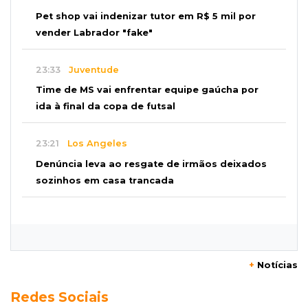
Pet shop vai indenizar tutor em R$ 5 mil por
vender Labrador "fake"
23:33
Juventude
Time de MS vai enfrentar equipe gaúcha por
ida à final da copa de futsal
23:21
Los Angeles
Denúncia leva ao resgate de irmãos deixados
sozinhos em casa trancada
23:17
Clima
Defesa Civil recomenda atenção em MS com
formação de ciclone bomba
+
Notícias
23:00
Ideb
Redes Sociais