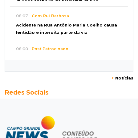
08:07
Com Rui Barbosa
Acidente na Rua Antônio Maria Coelho causa
lentidão e interdita parte da via
08:00
Post Patrocinado
Studio Jozi Costa ajuda homens a eliminar
verrugas e pintas
+
Notícias
07:52
A um clique
Redes Sociais
Do 1º prêmio às dívidas, jogadores relatam
como o vício tomou conta da vida
07:46
Fomento
Com só 1,3% do crédito de inovação da Finep,
indústria de MS pede espaço