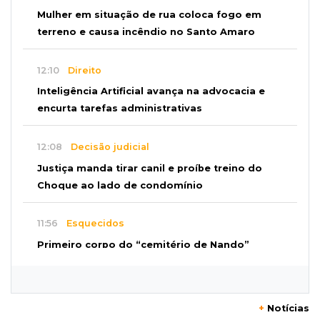
Mulher em situação de rua coloca fogo em
terreno e causa incêndio no Santo Amaro
12:10
Direito
Inteligência Artificial avança na advocacia e
encurta tarefas administrativas
12:08
Decisão judicial
Justiça manda tirar canil e proíbe treino do
Choque ao lado de condomínio
11:56
Esquecidos
Primeiro corpo do “cemitério de Nando”
nunca teve nome
11:48
Nova Alvorada do Sul
+
Notícias