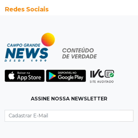
Vereadora é acusada de insinuar em vídeo
Redes Sociais
que prefeito agride mulheres
11:31
Paradeiro incerto
Mãe narra emboscada e diz ter sido amarrada
antes de bebê desaparecer
11:28
Audiência de custódia
Juiz manda soltar motorista bêbado envolvido
em acidente que matou eletricista
11:19
Successione
ASSINE NOSSA NEWSLETTER
Preso há quase 1 semana, ex-deputado Neno
Razuk tenta liberdade no STJ
11:07
Novo cenário
Acrissul atribui queda do rebanho em MS a