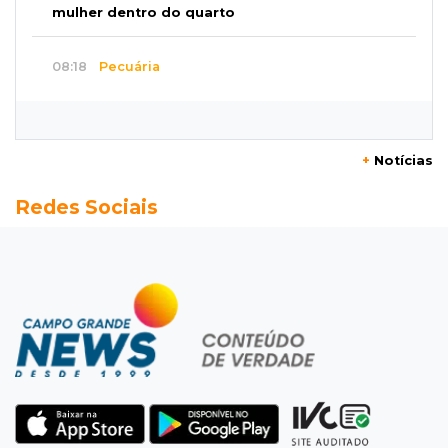
mulher dentro do quarto
08:18
Pecuária
Rebanho bovino de MS encolhe em 616 mil
animais em um ano
+
Notícias
08:10
Sabia dessa?
Redes Sociais
Roupinha no calor pode virar uma “estufa” e
até matar seu cachorro
07:57
Piloto paraplégico
Ele vendeu a casa para virar piloto, mas pulo
na piscina mudou tudo
07:46
Cozinha sobre rodas
É só abrir o porta-malas: Fábio assa chipa e
até “chirros” dentro do carro