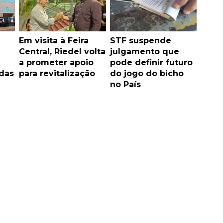
Em visita à Feira
STF suspende
Central, Riedel volta
julgamento que
a prometer apoio
pode definir futuro
idas
para revitalização
do jogo do bicho
no País