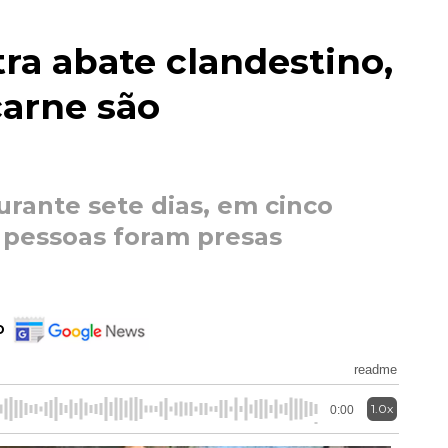
ra abate clandestino,
carne são
urante sete dias, em cinco
s pessoas foram presas
o
readme
1.0x
0:00