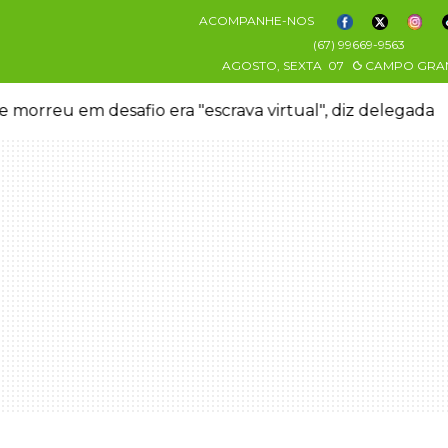
ACOMPANHE-NOS
(67) 99669-9563
AGOSTO, SEXTA
07
CAMPO GRA
 morreu em desafio era "escrava virtual", diz delegada