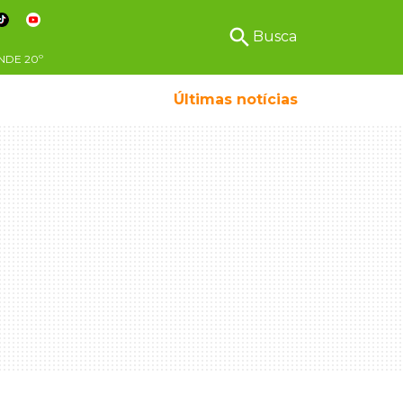
search
Busca
NDE
20º
Últimas notícias