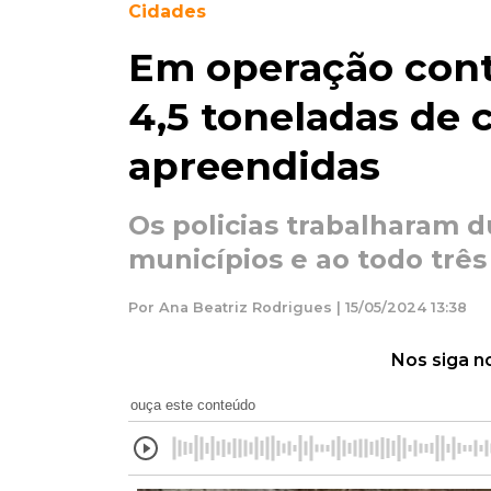
Cidades
Em operação cont
4,5 toneladas de 
apreendidas
Os policias trabalharam d
municípios e ao todo trê
Por Ana Beatriz Rodrigues | 15/05/2024 13:38
Nos siga n
ouça este conteúdo