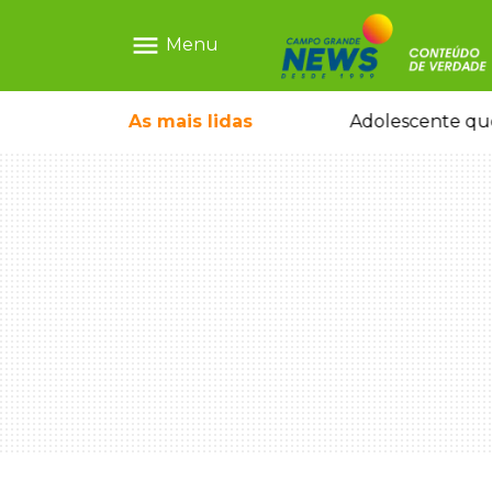
menu
Menu
rquiteto dos projetos fora do comum
As mais
lidas
Adolescente que