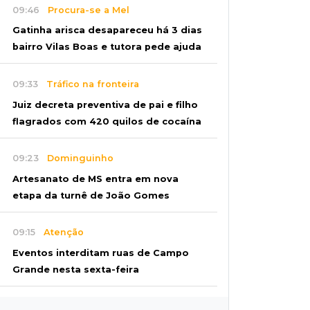
09:46
Procura-se a Mel
Gatinha arisca desapareceu há 3 dias
bairro Vilas Boas e tutora pede ajuda
09:33
Tráfico na fronteira
Juiz decreta preventiva de pai e filho
flagrados com 420 quilos de cocaína
09:23
Dominguinho
Artesanato de MS entra em nova
etapa da turnê de João Gomes
09:15
Atenção
Eventos interditam ruas de Campo
Grande nesta sexta-feira
09:09
Mesmo lugar