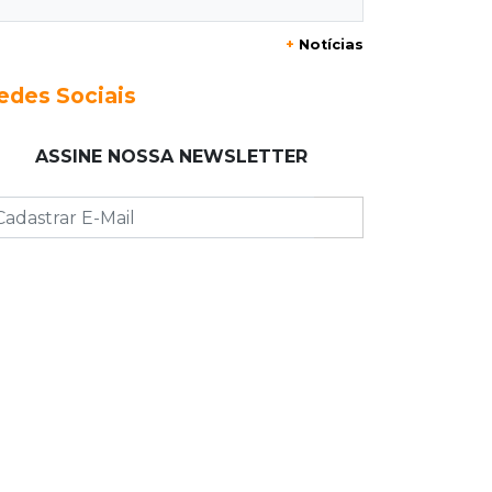
Três dias após obra, buraco volta a
+
Notícias
Joaquim Murtinho
edes Sociais
09:00
Post Patrocinado
Chanton celebra Dia dos Pais com
ASSINE NOSSA NEWSLETTER
cestas, kits e tortas especiais
08:55
Agosto Lilás
Bares serão pontos de apoio a
mulheres vítimas de violência
08:48
"Caminhada" matinal
Jiboia “passeia” entre flores de ipê e
chama atenção no Parque dos
Poderes
08:37
Eleições 2026