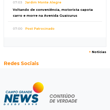
07:03
Jardim Monte Alegre
Voltando de conveniência, motorista capota
carro e morre na Avenida Guaicurus
07:00
Post Patrocinado
Sertão tem presente pro Paizão a partir de 10
x R$19,90 e brinde
+
Notícias
06:56
Resultado da enquete
Redes Sociais
Agressores de mulher deveriam usar
tornozeleira rosa, dizem 85% dos leitores
06:43
Pergunta do dia
20 anos da Lei Maria da Penha: o que ainda
precisa melhorar? Participe
06:35
Eficiência na gestão