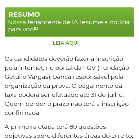
RESUMO
Nossa ferramenta de IA resume a notícia
para você!
LEIA AQUI
A OAB publicou o edital do 47º Exame de
Ordem Unificado. As inscrições ocorrem de 1º a
Os candidatos deverão fazer a inscrição
8 de junho, com taxa de R$ 350, pelo portal da
pela internet, no portal da FGV (Fundação
FGV. A primeira fase, com 80 questões
Getulio Vargas), banca responsável pela
objetivas, será em 6 de setembro, e a segunda,
organização da prova. O pagamento da
com peça processual e questões discursivas,
taxa poderá ser efetuado até 31 de julho.
em 18 de outubro. Aprovados na primeira fase
do 46º Exame podem ir direto à segunda etapa
Quem perder o prazo não terá a inscrição
do 47º.
confirmada.
A primeira etapa terá 80 questões
objetivas sobre diferentes áreas do Direito,