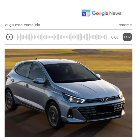
ouça este conteúdo
readme
1.0x
0:00