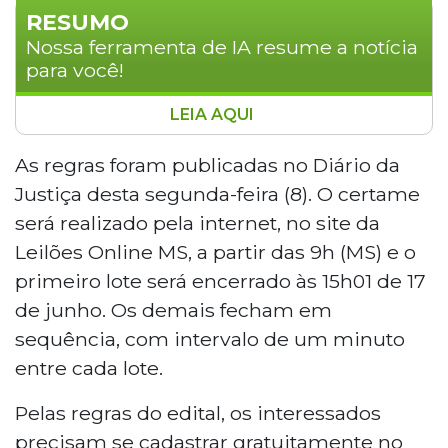
RESUMO
Nossa ferramenta de IA resume a notícia
para você!
LEIA AQUI
O Tribunal de Justiça de Mato Grosso do
Sul realiza leilão eletrônico com 24 lotes
As regras foram publicadas no Diário da
de veículos, incluindo caminhões, carros,
Justiça desta segunda-feira (8). O certame
reboques e motocicletas, no dia 17 de
será realizado pela internet, no site da
junho, a partir das 15h01, pelo site Leilões
Leilões Online MS, a partir das 9h (MS) e o
Online MS. Os lances iniciais variam de R$
primeiro lote será encerrado às 15h01 de 17
2.010 a R$ 117.030. Os interessados devem
se cadastrar gratuitamente no portal e
de junho. Os demais fecham em
pagar o valor arrematado em até 48
sequência, com intervalo de um minuto
horas após o encerramento.
entre cada lote.
Pelas regras do edital, os interessados
precisam se cadastrar gratuitamente no