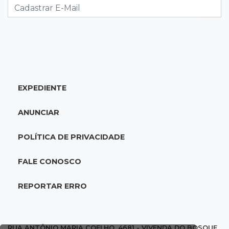
até matar seu cachorro
07:57
Piloto paraplégico
Ele vendeu a casa para virar piloto, mas pulo
na piscina mudou tudo
EXPEDIENTE
07:46
Cozinha sobre rodas
É só abrir o porta-malas: Fábio assa chipa e
ANUNCIAR
até “chirros” dentro do carro
POLÍTICA DE PRIVACIDADE
07:38
Pergunta do dia
Praticar esportes juntos fortalece a relação
FALE CONOSCO
entre pai e filho?
REPORTAR ERRO
07:25
José Marques
Volta ao Mundo: Celinho recusa trocar a moto
no Canadá
RUA ANTÔNIO MARIA COELHO, 4681 - VIVENDA DO BOSQUE