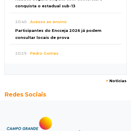
conquista o estadual sub-13
20:40
Acesso ao ensino
Participantes do Encceja 2026 já podem
consultar locais de prova
20:29
Pedro Gomes
Jovem morre baleado e suspeita envolve
disputa entre facções rivais
+
Notícias
20:01
Futebol feminino
Redes Sociais
Pantanal treina em Goiânia antes de jogo que
vale acesso inédito à Série A2
19:44
Campeonato Brasileiro
Remo busca empate com Atlético-MG e segue