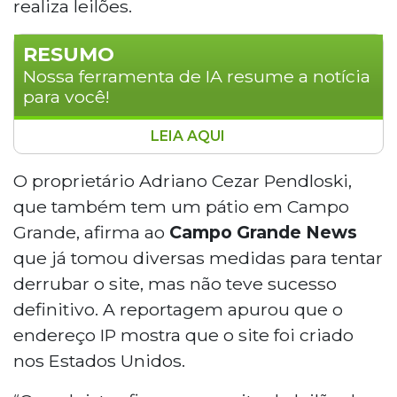
realiza leilões.
RESUMO
Nossa ferramenta de IA resume a notícia
para você!
LEIA AQUI
Criminosos criaram um site falso
simulando leilões de veículos com dados
O proprietário Adriano Cezar Pendloski,
reais da empresa Autotran, pátio
que também tem um pátio em Campo
credenciado pelo Detran-MS em
Grande, afirma ao
Campo Grande News
Dourados. O proprietário Adriano
que já tomou diversas medidas para tentar
Pendloski registrou boletim de ocorrência
derrubar o site, mas não teve sucesso
e obteve decisão judicial, mas o site
retorna periodicamente. O Detran-MS
definitivo. A reportagem apurou que o
alerta que leilões oficiais são realizados
endereço IP mostra que o site foi criado
apenas por leiloeiros credenciados,
nos Estados Unidos.
mediante edital no Diário Oficial, e orienta
a população a desconfiar de anúncios