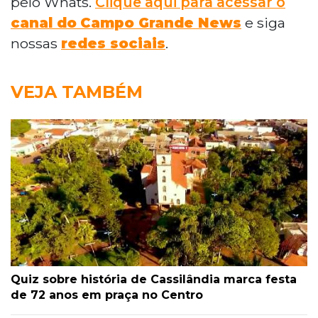
pelo Whats.
Clique aqui para acessar o
canal do
Campo Grande News
e siga
nossas
redes sociais
.
VEJA TAMBÉM
Quiz sobre história de Cassilândia marca festa
de 72 anos em praça no Centro