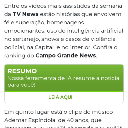
Entre os vídeos mais assistidos da semana
da
TV News
estão histórias que envolvem
fé e superação, homenagens
emocionantes, uso de inteligência artificial
no sertanejo, shows e casos de violência
policial, na Capital e no interior. Confira o
ranking do
Campo Grande News
.
RESUMO
Nossa ferramenta de IA resume a notícia
para você!
LEIA AQUI
Os vídeos mais assistidos da semana no
TV News reúnem histórias de fé,
Em quinto lugar está o clipe do músico
superação e violência policial. Entre os
Ademar Espíndola, de 40 anos, que
destaques estão o clipe de Ademar