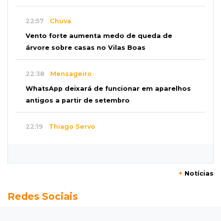
22:57
Chuva
Vento forte aumenta medo de queda de
árvore sobre casas no Vilas Boas
22:38
Mensageiro
WhatsApp deixará de funcionar em aparelhos
antigos a partir de setembro
22:19
Thiago Servo
Sertanejo desiste de ação de R$ 12 milhões
por pagar pensão sem ser pai
+
Notícias
21:50
Balcão de empregos
Redes Sociais
Semana vai começar com 909 novas
oportunidades de trabalho em 114 funções