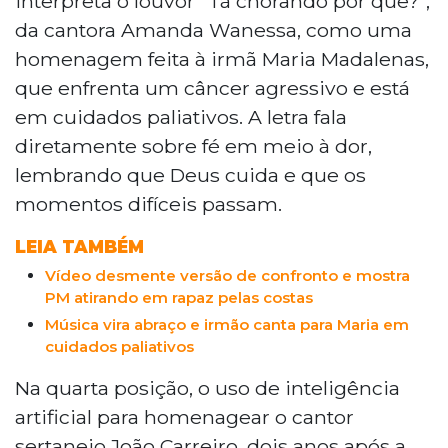
interpreta o louvor "Tá chorando por quê?",
Espíndola em homenagem à irmã com
da cantora Amanda Wanessa, como uma
câncer, o uso de inteligência artificial para
homenagem feita à irmã Maria Madalenas,
homenagear João Carreiro e o show dos
Demônios da Garoa. Também
que enfrenta um câncer agressivo e está
repercutiram um policial federal
em cuidados paliativos. A letra fala
agredindo motorista com taser e um
diretamente sobre fé em meio à dor,
vídeo que contradiz a versão da PM sobre
lembrando que Deus cuida e que os
morte de Wellington dos Santos, de 27
momentos difíceis passam.
anos, baleado pelas costas em Anastácio.
LEIA TAMBÉM
Vídeo desmente versão de confronto e mostra
PM atirando em rapaz pelas costas
Música vira abraço e irmão canta para Maria em
cuidados paliativos
Na quarta posição, o uso de inteligência
artificial para homenagear o cantor
sertanejo João Carreiro, dois anos após a