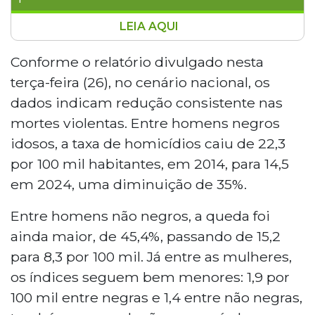
LEIA AQUI
Mato Grosso do Sul lidera o ranking
nacional de violência não letal contra
Conforme o relatório divulgado nesta
idosos, com taxa de 310,5 notificações por
terça-feira (26), no cenário nacional, os
100 mil habitantes, quase quatro vezes
dados indicam redução consistente nas
acima da média brasileira de 86,6,
mortes violentas. Entre homens negros
segundo o Atlas da Violência. Apesar de
idosos, a taxa de homicídios caiu de 22,3
registrar queda de 40,7% nos homicídios
de idosos entre 2014 e 2024, o Estado
por 100 mil habitantes, em 2014, para 14,5
preocupa nas agressões não letais, com
em 2024, uma diminuição de 35%.
1.191 casos registrados em 2024.
Entre homens não negros, a queda foi
ainda maior, de 45,4%, passando de 15,2
para 8,3 por 100 mil. Já entre as mulheres,
os índices seguem bem menores: 1,9 por
100 mil entre negras e 1,4 entre não negras,