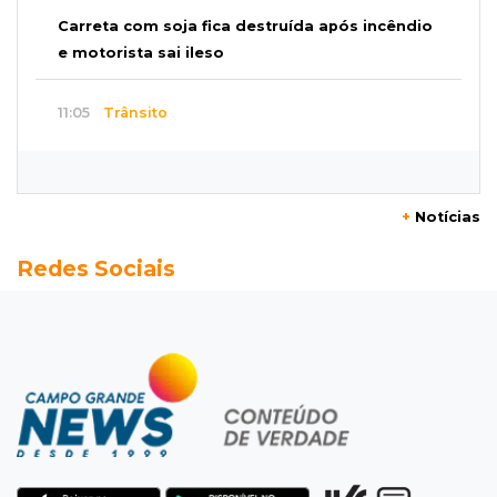
Carreta com soja fica destruída após incêndio
e motorista sai ileso
11:05
Trânsito
Motociclista é 2ª morte do dia no trânsito da
Capital
+
Notícias
10:47
Polícia investiga
Redes Sociais
Bebê some após mãe adolescente ir à casa de
mulher que conheceu na internet
10:46
Eleições 2026
Federação oficializa Delcídio e disputa ao
governo de MS ganha 8º nome
10:39
Cidade Jardim