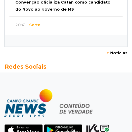
Convenção oficializa Catan como candidato
do Novo ao governo de MS
20:41
Sorte
Veja as dezenas de hoje na Dupla Sena,
Lotomania, Super Sete e mais
+
Notícias
20:20
Aviso inusitado
Redes Sociais
Com 11 gatos, morador pede fim do abandono
dos pets em frente de casa
20:03
Justiça
Ex-PM deixa prisão para tratamento médico 5
meses após ser capturado
19:41
Feminicídio
Júri condena a 25 anos homem que atropelou