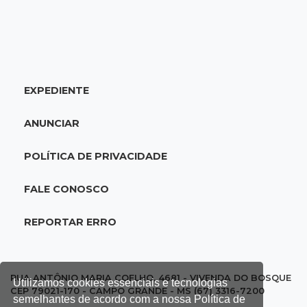
14:35
Reabertura
Biblioteca reabre quarta-feira com
programação cultural na Esplanada
Ferroviária
EXPEDIENTE
14:27
Eleições 2026
ANUNCIAR
Fábio Trad propõe revisão de incentivos
fiscais em plano de governo com 13 eixos
POLÍTICA DE PRIVACIDADE
14:14
Óbito a esclarecer
FALE CONOSCO
Sesau cria comissão para revisar todas as
mortes em unidades de saúde
REPORTAR ERRO
14:03
Famoso nas redes sociais
Padre Mario Sartori é atração da 24ª Festa de
RUA ANTÔNIO MARIA COELHO, 4681 - VIVENDA DO BOSQUE
Utilizamos cookies essenciais e tecnologias
Nossa Senhora da Abadia
CEP 79021-170 - CAMPO GRANDE - MS (67) 3316-7200
semelhantes de acordo com a nossa Política de