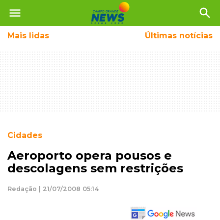
menu
search
Mais
lidas
Últimas notícias
Cidades
Aeroporto opera pousos e
descolagens sem restrições
Redação | 21/07/2008 05:14