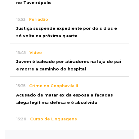
no Taveirópolis
15:53
Feriadão
Justiça suspende expediente por dois dias e
só volta na próxima quarta
15:45
Vídeo
Jovem é baleado por atiradores na loja do pai
e morre a caminho do hospital
15:35
Crime no Coophavila II
Acusado de matar ex da esposa a facadas
alega legítima defesa e é absolvido
15:28
Curso de Linguagens
UEMS abre inscrições para voluntários
ensinarem português a estrangeiros