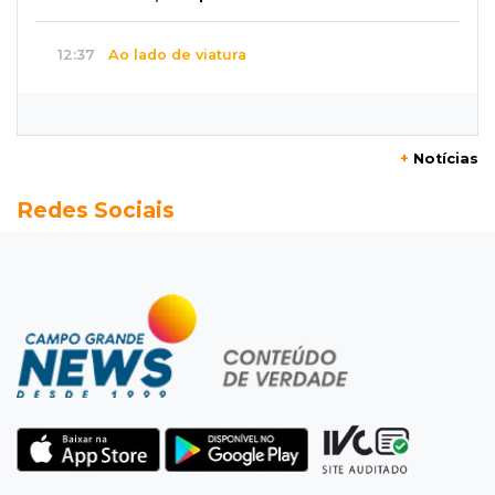
12:37
Ao lado de viatura
Esposa de motociclista morto chega primeiro
ao acidente e é amparada pela mãe
+
Notícias
12:21
Agosto Lilás
Redes Sociais
Adriane relata violência política e reforça
combate à violência contra mulheres
12:13
Velório
Amigos se despedem de Scalise e recordam
criatividade sem limites
12:03
"Os 100 do PCC"
Trajetória de membros do PCC revela
presença em metade dos presídios de MS