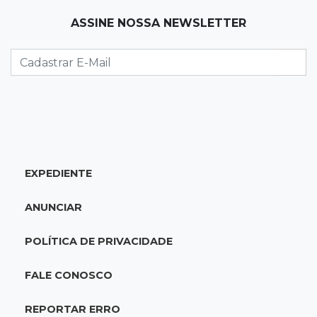
11:54
Trânsito
ASSINE NOSSA NEWSLETTER
Motorista bêbado e sem CNH é preso por
homicídio
11:41
Finanças
Presença feminina em títulos financeiros eleva
a R$ 3,29 bi aplicações de MS
EXPEDIENTE
11:34
Disputa acirrada
MS já tem 10 candidatos disputando 2 vagas
ANUNCIAR
ao Senado nas eleições de 2026
POLÍTICA DE PRIVACIDADE
11:16
Agendão
Fim de semana tem a Última Sessão de Freud
FALE CONOSCO
e Festival do Sobá
REPORTAR ERRO