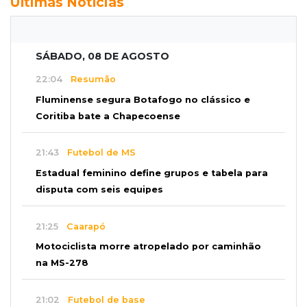
Últimas Notícias
SÁBADO, 08 DE AGOSTO
22:04
Resumão
Fluminense segura Botafogo no clássico e
Coritiba bate a Chapecoense
21:43
Futebol de MS
Estadual feminino define grupos e tabela para
disputa com seis equipes
21:25
Caarapó
Motociclista morre atropelado por caminhão
na MS-278
21:02
Futebol de base