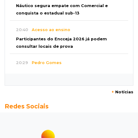
Náutico segura empate com Comercial e
conquista o estadual sub-13
20:40
Acesso ao ensino
Participantes do Encceja 2026 já podem
consultar locais de prova
20:29
Pedro Gomes
Jovem morre baleado e suspeita envolve
disputa entre facções rivais
+
Notícias
20:01
Futebol feminino
Redes Sociais
Pantanal treina em Goiânia antes de jogo que
vale acesso inédito à Série A2
19:44
Campeonato Brasileiro
Remo busca empate com Atlético-MG e segue