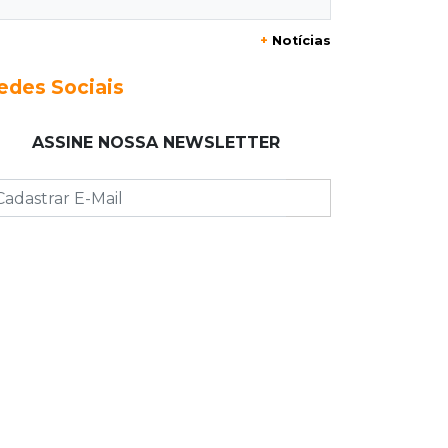
Acidente na Rua Antônio Maria
+
Notícias
Coelho causa lentidão e interdita
parte da via
edes Sociais
08:00
Post Patrocinado
ASSINE NOSSA NEWSLETTER
Studio Jozi Costa ajuda homens a
eliminar verrugas e pintas
07:52
A um clique
Do 1º prêmio às dívidas, jogadores
relatam como o vício tomou conta
da vida
07:46
Fomento
Com só 1,3% do crédito de inovação
da Finep, indústria de MS pede
espaço