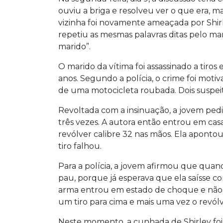
ouviu a briga e resolveu ver o que era, 
vizinha foi novamente ameaçada por Shirle
repetiu as mesmas palavras ditas pelo mar
marido”.
O marido da vítima foi assassinado a tiros
anos. Segundo a polícia, o crime foi mot
de uma motocicleta roubada. Dois suspeito
Revoltada com a insinuação, a jovem pediu
três vezes. A autora então entrou em ca
revólver calibre 32 nas mãos. Ela apontou
tiro falhou.
Para a polícia, a jovem afirmou que qu
pau, porque já esperava que ela saísse c
arma entrou em estado de choque e não c
um tiro para cima e mais uma vez o revólv
Neste momento, a cunhada de Shirley foi 