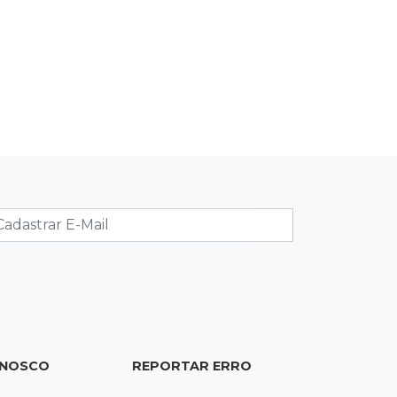
Indústria da construção impulsiona
MS e abre espaço para mulheres
06:56
Pergunta do dia
Você é favorável ao uso de
tornozeleira rosa em agressores de
mulheres?
06:44
Justiça
Políticos terão de informar placa de
carros abastecidos para carreatas
06:39
Lendas
Edson e Hudson exaltam Mato
Grosso do Sul no Festival do Sobá
ONOSCO
REPORTAR ERRO