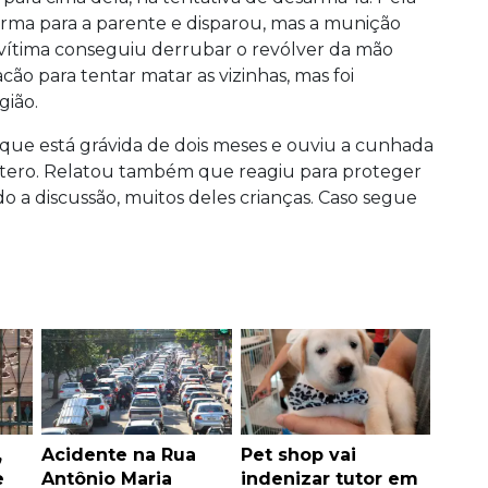
 arma para a parente e disparou, mas a munição
vítima conseguiu derrubar o revólver da mão
ão para tentar matar as vizinhas, mas foi
gião.
 que está grávida de dois meses e ouviu a cunhada
útero. Relatou também que reagiu para proteger
a discussão, muitos deles crianças. Caso segue
,
Acidente na Rua
Pet shop vai
e
Antônio Maria
indenizar tutor em