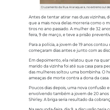
Cruzamento da Rua Araraquara, no extremo sul de 
Antes de tentar atirar nas duas vizinhas, d
que a mais nova delas morreria como o ma
tiros no ano passado. A mulher de 32 anos
feira, 9 de março, e teve a prisão preven
Para a polícia, a jovem de 19 anos contou
começaram dias antes e junto com as disc
Em depoimento, ela relatou que na quarta
marido da vizinha foi até sua casa para pe
das mulheres soltou uma bombinha. O hom
ameaças de morte contra a dona da casa.
Poucos dias depois, uma nova confusão en
envolvendo também a jovem de 20 anos e
Shirley. A briga seria resultado da cobran
Na segunda-feira, dia 9, a discussão teri