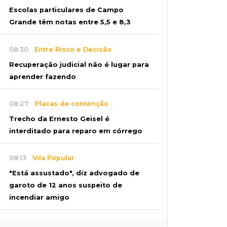
Escolas particulares de Campo
Grande têm notas entre 5,5 e 8,3
08:30
Entre Risco e Decisão
Recuperação judicial não é lugar para
aprender fazendo
08:27
Placas de contenção
Trecho da Ernesto Geisel é
interditado para reparo em córrego
08:13
Vila Popular
"Está assustado", diz advogado de
garoto de 12 anos suspeito de
incendiar amigo
08:07
Com Rui Barbosa