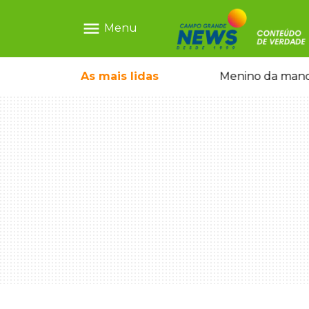
menu
Menu
ãe que não reconhece o filho queimado
As mais
lidas
Menino da mandi