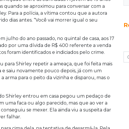
mas quando se aproximou para conversar com a
y. Para a polícia, a vítima contou que a autora
ido dias antes. “Você vai morrer igual o seu
R
 em julho do ano passado, no quintal de casa, aos 17
ivado por uma dívida de R$ 400 referente a venda
s foram identificados e indiciados pelo crime.
 para Shirley repetir a ameaça, que foi feita mais
sa e saiu novamente pouco depois, já com um
 a arma para o peito da vizinha e disparou, mas o
ando Shirley entrou em casa pegou um pedaço de
om uma faca ou algo parecido, mas que ao ver a
onseguiu se mexer. Ela ainda viu a suspeita dar
er falhar.
para cima dela, na tentativa de desarmá-la. Pela