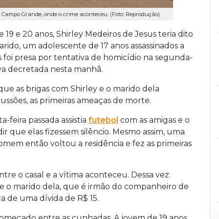
Campo Grande, onde o crime aconteceu. (Foto: Reprodução)
e 19 e 20 anos, Shirley Medeiros de Jesus teria dito
rido, um adolescente de 17 anos assassinados a
 foi presa por tentativa de homicídio na segunda-
tiva decretada nesta manhã.
 que as brigas com Shirley e o marido dela
ussões, as primeiras ameaças de morte.
-feira passada assistia
futebol
com as amigas e o
dir que elas fizessem silêncio. Mesmo assim, uma
em então voltou a residência e fez as primeiras
tre o casal e a vítima aconteceu. Dessa vez
 o marido dela, que é irmão do companheiro de
ça de uma dívida de R$ 15.
a começado entre as cunhadas. A jovem de 19 anos