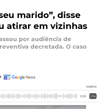
seu marido”, disse
 atirar em vizinhas
assou por audiência de
preventiva decretada. O caso
o
readme
1.0x
0:00