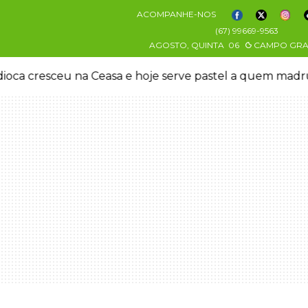
ACOMPANHE-NOS
(67) 99669-9563
AGOSTO, QUINTA
06
CAMPO GR
oca cresceu na Ceasa e hoje serve pastel a quem mad