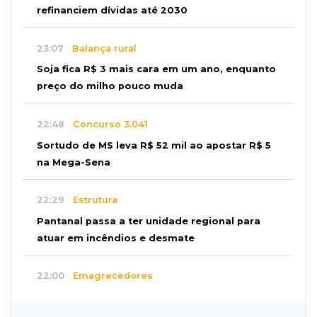
refinanciem dívidas até 2030
23:07
Balança rural
Soja fica R$ 3 mais cara em um ano, enquanto
preço do milho pouco muda
22:48
Concurso 3.041
Sortudo de MS leva R$ 52 mil ao apostar R$ 5
na Mega-Sena
22:29
Estrutura
Pantanal passa a ter unidade regional para
atuar em incêndios e desmate
22:00
Emagrecedores
MS lidera procura digital por canetas
paraguaias sem registro