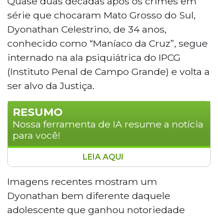
Quase duas décadas após os crimes em
série que chocaram Mato Grosso do Sul,
Dyonathan Celestrino, de 34 anos,
conhecido como “Maníaco da Cruz”, segue
internado na ala psiquiátrica do IPCG
(Instituto Penal de Campo Grande) e volta a
ser alvo da Justiça.
RESUMO
Nossa ferramenta de IA resume a notícia
para você!
LEIA AQUI
O "Maníaco da Cruz", Dyonathan
Celestrino, de 34 anos, será interrogado
Imagens recentes mostram um
nesta terça-feira (28) por
Dyonathan bem diferente daquele
videoconferência após resistir a agentes
adolescente que ganhou notoriedade
prisionais em setembro de 2024, quando