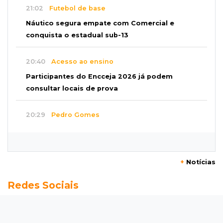
21:02
Futebol de base
Náutico segura empate com Comercial e
conquista o estadual sub-13
20:40
Acesso ao ensino
Participantes do Encceja 2026 já podem
consultar locais de prova
20:29
Pedro Gomes
Jovem morre baleado e suspeita envolve
disputa entre facções rivais
+
Notícias
20:01
Futebol feminino
Redes Sociais
Pantanal treina em Goiânia antes de jogo que
vale acesso inédito à Série A2
19:44
Campeonato Brasileiro