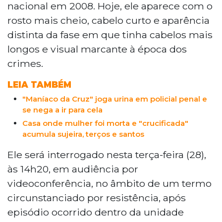
nacional em 2008. Hoje, ele aparece com o
arremessou urina contra um servidor.
rosto mais cheio, cabelo curto e aparência
Internado na ala psiquiátrica do IPCG, em
Campo Grande, ele ficou conhecido em
distinta da fase em que tinha cabelos mais
2008 ao matar três pessoas em Rio
longos e visual marcante à época dos
Brilhante aos 16 anos e segue registrando
crimes.
episódios de indisciplina na unidade.
LEIA TAMBÉM
"Maníaco da Cruz" joga urina em policial penal e
se nega a ir para cela
Casa onde mulher foi morta e "crucificada"
acumula sujeira, terços e santos
Ele será interrogado nesta terça-feira (28),
às 14h20, em audiência por
videoconferência, no âmbito de um termo
circunstanciado por resistência, após
episódio ocorrido dentro da unidade