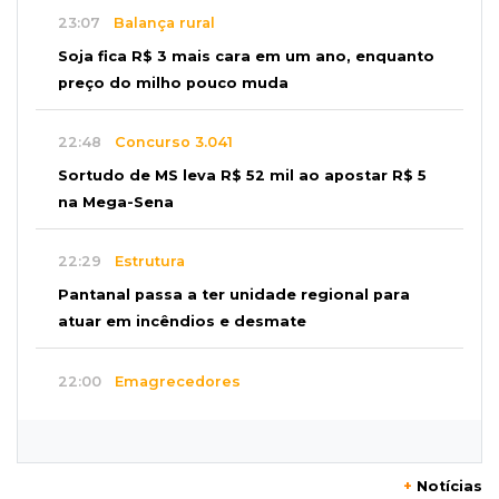
23:07
Balança rural
Soja fica R$ 3 mais cara em um ano, enquanto
preço do milho pouco muda
22:48
Concurso 3.041
Sortudo de MS leva R$ 52 mil ao apostar R$ 5
na Mega-Sena
22:29
Estrutura
Pantanal passa a ter unidade regional para
atuar em incêndios e desmate
22:00
Emagrecedores
MS lidera procura digital por canetas
paraguaias sem registro
+
Notícias