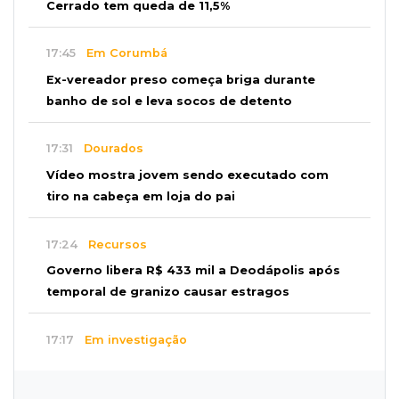
Cerrado tem queda de 11,5%
17:45
Em Corumbá
Ex-vereador preso começa briga durante
banho de sol e leva socos de detento
17:31
Dourados
Vídeo mostra jovem sendo executado com
tiro na cabeça em loja do pai
17:24
Recursos
Governo libera R$ 433 mil a Deodápolis após
temporal de granizo causar estragos
17:17
Em investigação
Pai de bebê desaparecida vai à polícia e nega
ser membro de facção