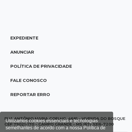
16:47
Adoção especial
Cachorrinho que perdeu um olho espera por
novo lar no CCZ
EXPEDIENTE
16:30
Rio Anhanduí
Cágado surge na Ernesto Geisel e motorista
ANUNCIAR
encara barranco para ajudar
POLÍTICA DE PRIVACIDADE
16:27
Indenização
Mulher que deu garrafada após briga de
FALE CONOSCO
trânsito vai ter que pagar R$ 5 mil
REPORTAR ERRO
16:15
Operação
Prefeitura firma contrato de R$ 25 milhões
para tapa-buracos na Capital
RUA ANTÔNIO MARIA COELHO, 4681 - VIVENDA DO BOSQUE
Utilizamos cookies essenciais e tecnologias
CEP 79021-170 - CAMPO GRANDE - MS (67) 3316-7200
semelhantes de acordo com a nossa Política de