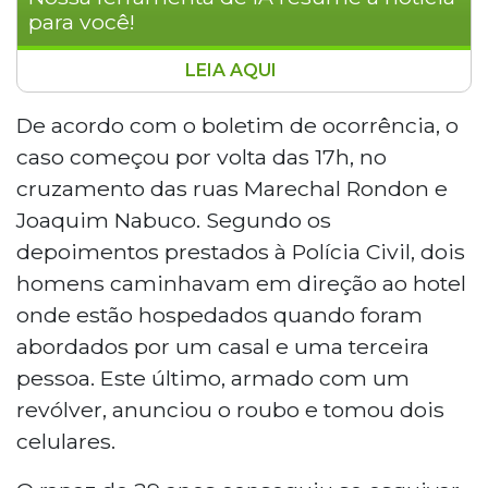
para você!
LEIA AQUI
Três funcionários de um banco estão
internados em estado grave na UTI da
De acordo com o boletim de ocorrência, o
Santa Casa de Campo Grande após
caso começou por volta das 17h, no
serem agredidos com paus e pedras por
cruzamento das ruas Marechal Rondon e
um grupo de cerca de 20 pessoas
Joaquim Nabuco. Segundo os
durante uma tentativa de recuperar
depoimentos prestados à Polícia Civil, dois
celulares roubados. O crime ocorreu no
domingo (31) no centro da capital. Três
homens caminhavam em direção ao hotel
suspeitos foram presos em flagrante com
onde estão hospedados quando foram
parte dos aparelhos roubados.
abordados por um casal e uma terceira
pessoa. Este último, armado com um
revólver, anunciou o roubo e tomou dois
celulares.