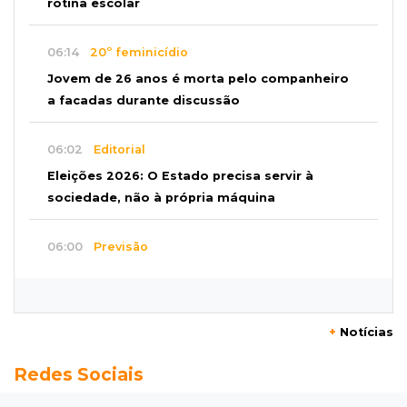
rotina escolar
06:14
20º feminicídio
Jovem de 26 anos é morta pelo companheiro
a facadas durante discussão
06:02
Editorial
Eleições 2026: O Estado precisa servir à
sociedade, não à própria máquina
06:00
Previsão
MS terá chuvas isoladas, calor de 37ºC e
tempo estável em Campo Grande
+
Notícias
06:00
Jogo Aberto
Redes Sociais
Na fila do banco, ex-deputado faz campanha
pra prefeitura