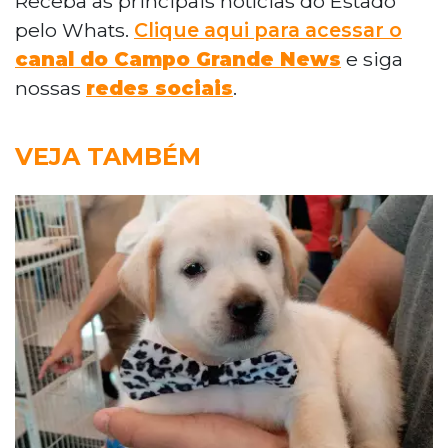
Receba as principais notícias do Estado
pelo Whats.
Clique aqui para acessar o
canal do Campo Grande News
e siga
nossas
redes sociais
.
VEJA TAMBÉM