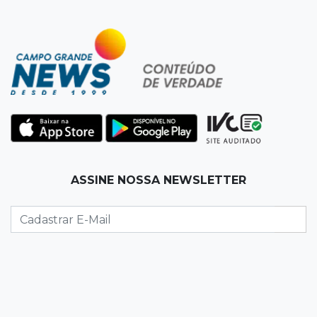
00:00
Em Campo Grande
Técnico de carnes e resgatista são destaques
entre vagas abertas nesta 5ª
QUARTA, 05 DE AGOSTO
23:55
Vídeo
Chamas altas avançam sobre área de mata em
Chapadão do Sul
ASSINE NOSSA NEWSLETTER
23:41
15ª Vara Cível
Pet shop vai indenizar tutor em R$ 5 mil por
vender Labrador "fake"
23:33
Juventude
Time de MS vai enfrentar equipe gaúcha por
ida à final da copa de futsal