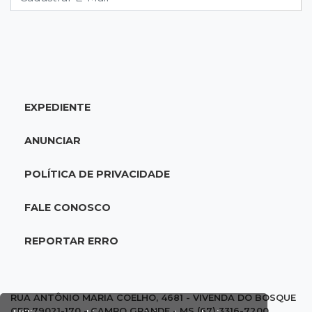
12:47
Artigos
O terrorismo começa pela dignidade humana
12:43
Esporte Equestre
EXPEDIENTE
Da fivela de campeã ao sonho internacional:
amazona de MS quer chegar ao Texas
ANUNCIAR
12:32
Máquinas de Areia
POLÍTICA DE PRIVACIDADE
Empresário investigado em 2023 volta a ser
alvo por R$ 100 milhões em contratos
FALE CONOSCO
12:26
Clima
REPORTAR ERRO
Defesa Civil descarta cenário extremo com
chegada de ciclone
RUA ANTÔNIO MARIA COELHO, 4681 - VIVENDA DO BOSQUE
CEP 79021-170 - CAMPO GRANDE - MS (67) 3316-7200