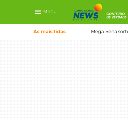
menu
Menu
o em sequestro de bebê na Capital
As mais
lidas
Mega-Sena sort