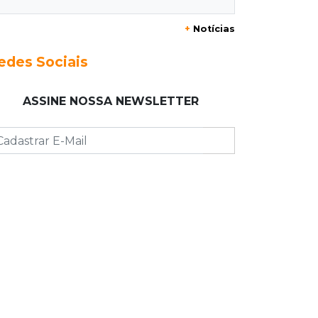
20:29
Pedro Gomes
+
Notícias
Jovem morre baleado e suspeita
envolve disputa entre facções rivais
edes Sociais
20:01
Futebol feminino
ASSINE NOSSA NEWSLETTER
Pantanal treina em Goiânia antes de
jogo que vale acesso inédito à Série
A2
19:44
Campeonato Brasileiro
Remo busca empate com Atlético-MG
e segue na zona de rebaixamento
19:27
Caso Ayla
Defesa diz que preso suspeito de
sequestro só emprestou casa a
conhecido