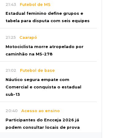
21:43
Futebol de MS
Estadual feminino define grupos e
tabela para disputa com seis equipes
21:25
Caarapó
Motociclista morre atropelado por
caminhão na MS-278
21:02
Futebol de base
Náutico segura empate com
Comercial e conquista o estadual
sub-13
20:40
Acesso ao ensino
Participantes do Encceja 2026 já
podem consultar locais de prova