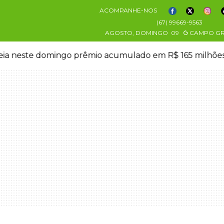
ACOMPANHE-NOS
(67) 99669-9563
AGOSTO, DOMINGO
09
CAMPO G
eia neste domingo prêmio acumulado em R$ 165 milhõe