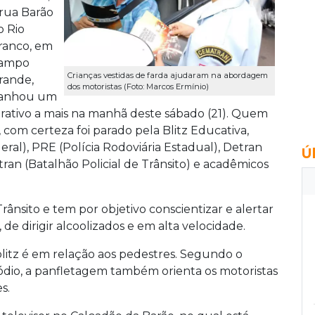
 rua Barão
o Rio
ranco, em
ampo
Crianças vestidas de farda ajudaram na abordagem
rande,
dos motoristas (Foto: Marcos Ermínio)
anhou um
trativo a mais na manhã deste sábado (21). Quem
, com certeza foi parado pela Blitz Educativa,
eral), PRE (Polícia Rodoviária Estadual), Detran
Ú
ran (Batalhão Policial de Trânsito) e acadêmicos
ânsito e tem por objetivo conscientizar e alertar
 de dirigir alcoolizados e em alta velocidade.
itz é em relação aos pedestres. Segundo o
ódio, a panfletagem também orienta os motoristas
s.