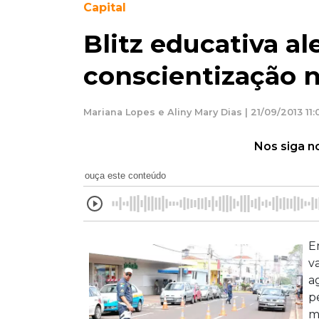
Capital
Blitz educativa al
conscientização n
Mariana Lopes e Aliny Mary Dias | 21/09/2013 11:
Nos siga n
ouça este conteúdo
E
v
a
p
m