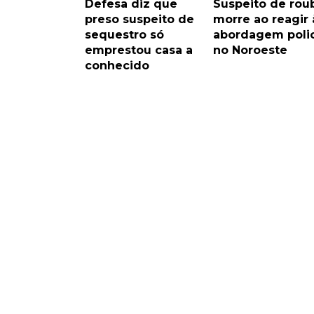
Defesa diz que
Suspeito de rou
preso suspeito de
morre ao reagir 
sequestro só
abordagem polic
emprestou casa a
no Noroeste
conhecido