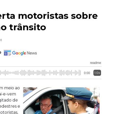
erta motoristas sobre
o trânsito
01
o
readme
1.0x
0:00
m meio ao
ai-e-vem
gitado de
edestres e
otoristas,