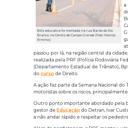
a
d
B
C
Blitz educativa foi montada na rua Barão do Rio
G
Branco, no Centro de Campo Grande (Foto: Marcos
g
Ermínio)
a
passou por lá, na região central da cidade
realizada pela PRF (Polícia Rodoviária Fed
(Departamento Estadual de Trânsito), Bpt
do
curso
de Direito.
A ação faz parte da Semana Nacional do Tr
motoristas sobre os riscos, principalmente,
Outro ponto importante abordado pela bl
gestor de
Educação
do Detran, Ivar Cust
a não andar rápido e respeitar os pedestre