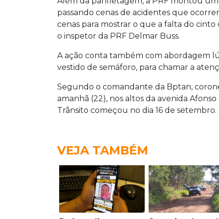
Além da panfletagem, a PRF montou um te
passando cenas de acidentes que ocorrer
cenas para mostrar o que a falta do cint
o inspetor da PRF Delmar Buss.
A ação conta também com abordagem lúdi
vestido de semáforo, para chamar a atenç
Segundo o comandante da Bptan, coronel 
amanhã (22), nos altos da avenida Afonso
Trânsito começou no dia 16 de setembro.
VEJA TAMBÉM