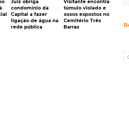
bo
Juiz obriga
Visitante encontra
à
condomínio da
túmulo violado e
ial
Capital a fazer
ossos expostos no
ligação de água na
Cemitério Três
R
rede pública
Barras