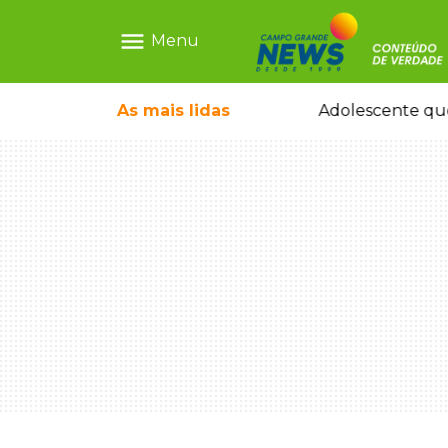
menu
Menu
pode ganhar dia oficial em MS
As mais
lidas
Adolescente que