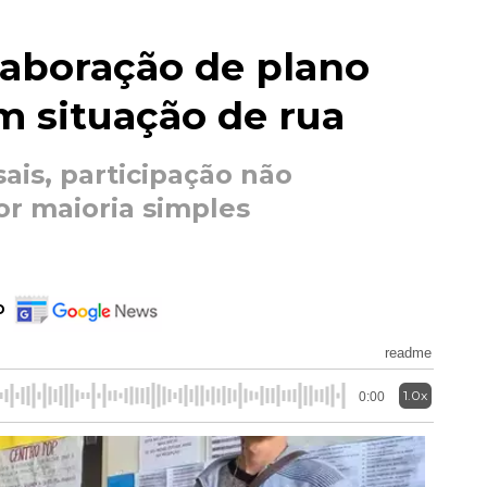
aboração de plano
m situação de rua
ais, participação não
r maioria simples
o
readme
1.0x
0:00