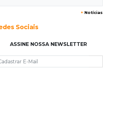
Rapaz de 19 anos morre ao bater
motocicleta em caminhão
+
Notícias
estacionado
edes Sociais
06:12
Previsão do tempo
Instabilidade avança sobre MS nesta
ASSINE NOSSA NEWSLETTER
sexta e nova frente fria chega no
domingo
06:02
Editorial
As tragédias mostram que o maior
perigo da internet quase nunca está
à vista
06:00
Jogo Aberto
Como milagre, corredor da Santa
Casa aparece vazio