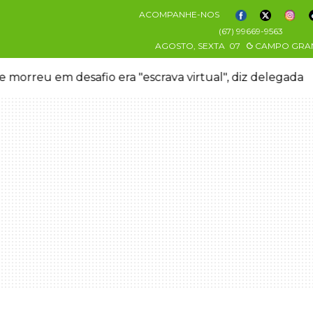
ACOMPANHE-NOS
(67) 99669-9563
AGOSTO, SEXTA
07
CAMPO GRA
 morreu em desafio era "escrava virtual", diz delegada