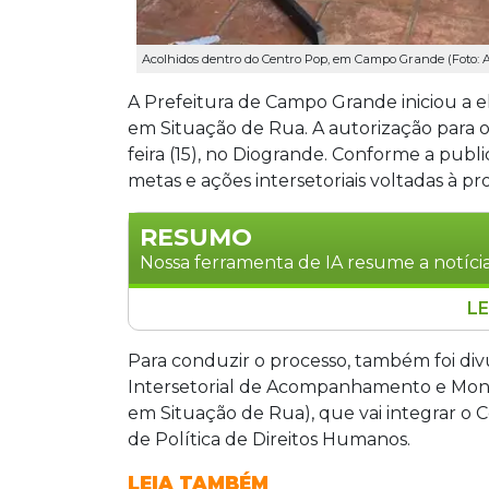
Acolhidos dentro do Centro Pop, em Campo Grande (Foto: 
A Prefeitura de Campo Grande iniciou a 
em Situação de Rua. A autorização para o
feira (15), no Diogrande. Conforme a public
metas e ações intersetoriais voltadas à p
RESUMO
Nossa ferramenta de IA resume a notícia
LE
A Prefeitura de Campo Grande iniciou 
População em Situação de Rua, com p
Para conduzir o processo, também foi d
trabalhos. O plano prevê diretrizes e aç
Intersetorial de Acompanhamento e Moni
população. Um comitê foi formado par
em Situação de Rua), que vai integrar o
públicas e decisões por maioria simples
de Política de Direitos Humanos.
em situação de rua na cidade.
LEIA TAMBÉM