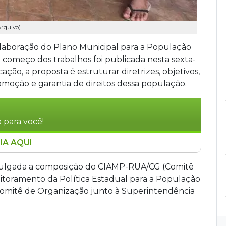
Arquivo)
elaboração do Plano Municipal para a População
 começo dos trabalhos foi publicada nesta sexta-
ação, a proposta é estruturar diretrizes, objetivos,
romoção e garantia de direitos dessa população.
 para você!
IA AQUI
a elaboração do Plano Municipal para a
ublicação no Diogrande autorizando os
ivulgada a composição do CIAMP-RUA/CG (Comitê
ões intersetoriais para garantir direitos dessa
toramento da Política Estadual para a População
a conduzir o processo, com reuniões mensais
 Comitê de Organização junto à Superintendência
. Um censo preliminar identificou 1.416 pessoas