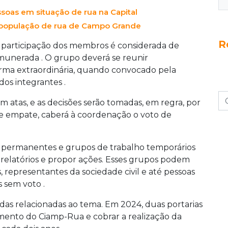
ssoas em situação de rua na Capital
à população de rua de Campo Grande
R
 participação dos membros é considerada de
emunerada . O grupo deverá se reunir
rma extraordinária, quando convocado pela
os integrantes .
m atas, e as decisões serão tomadas, em regra, por
de empate, caberá à coordenação o voto de
 permanentes e grupos de trabalho temporários
r relatórios e propor ações. Esses grupos podem
, representantes da sociedade civil e até pessoas
s sem voto .
idas relacionadas ao tema. Em 2024, duas portarias
mento do Ciamp-Rua e cobrar a realização da