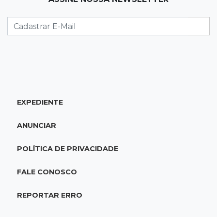
Em visita à Feira Central, Riedel volta a
prometer apoio para revitalização
19:28
Contravenção penal
STF suspende julgamento que pode definir
futuro do jogo do bicho no País
EXPEDIENTE
19:09
Cotação
Dólar fecha em queda a R$ 5,10 após taxa de
ANUNCIAR
juros cair para 14%
POLÍTICA DE PRIVACIDADE
18:44
Cidades
Taxa de homicídios cai na fronteira, assim
FALE CONOSCO
como as de estupros e roubos
REPORTAR ERRO
18:21
Localização