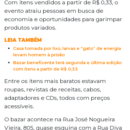
neste sábado um bazar de caridade no
Com itens vendidos a partir de R$ 0,33, o
Bairro Tiradentes, em Campo Grande,
evento atraiu pessoas em busca de
com itens a partir de trinta e três
economia e oportunidades para garimpar
centavos. O evento ofereceu roupas,
produtos variados.
acessórios e eletrônicos para arrecadar
fundos e atender a comunidade local
LEIA TAMBÉM
após o baixo movimento causado pela
Casa tomada por lixo, larvas e “gato” de energia
chuva no sábado anterior. Com preços
levam homem à prisão
acessíveis, a iniciativa atraiu
Bazar beneficente terá segunda e última edição
consumidores e revendedores
com itens a partir de R$ 0,33
interessados em peças populares. A
organização planeja novas edições
Entre os itens mais baratos estavam
conforme a chegada de doações.
roupas, revistas de receitas, cabos,
adaptadores e CDs, todos com preços
acessíveis.
O bazar acontece na Rua José Nogueira
Vieira, 805, quase esquina com a Rua Diva