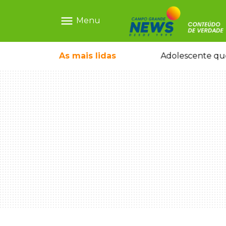
menu
Menu
durante temporal no interior
As mais
lidas
Adolescente que