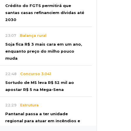
Crédito do FGTS permitirá que
santas casas refinanciem dívidas até
2030
23:07
Balança rural
Soja fica R$ 3 mais cara em um ano,
enquanto preço do milho pouco
muda
22:48
Concurso 3.041
Sortudo de MS leva R$ 52 mil ao
apostar R$ 5 na Mega-Sena
22:29
Estrutura
Pantanal passa a ter unidade
regional para atuar em incêndios e
desmate