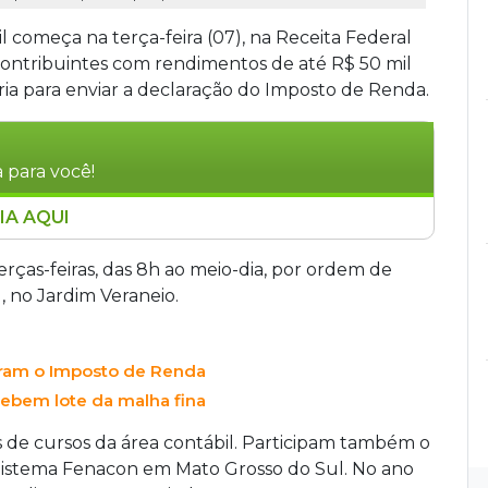
começa na terça-feira (07), na Receita Federal
ontribuintes com rendimentos de até R$ 50 mil
ia para enviar a declaração do Imposto de Renda.
 para você!
IA AQUI
mentos na terça-feira (07) na Receita Federal de
uito a contribuintes com renda de até R$ 50
rças-feiras, das 8h ao meio-dia, por ordem de
corre às terças-feiras, das 8h ao meio-dia, por
, no Jardim Veraneio.
eita Federal, no Jardim Veraneio, com apoio
raram o Imposto de Renda
cebem lote da malha fina
 de cursos da área contábil. Participam também o
Sistema Fenacon em Mato Grosso do Sul. No ano