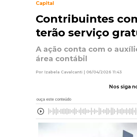
Capital
Contribuintes com
terão serviço gra
A ação conta com o auxíl
área contábil
Por Izabela Cavalcanti | 06/04/2026 11:43
Nos siga n
ouça este conteúdo