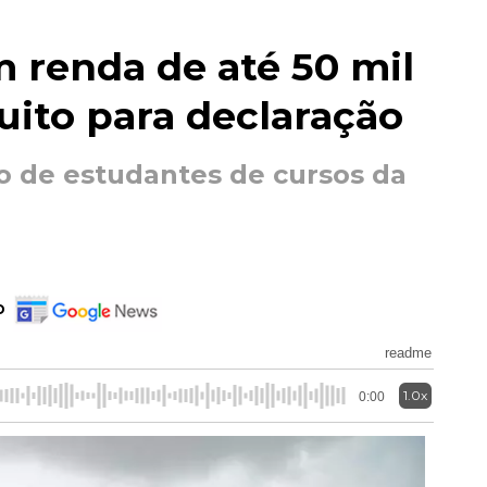
 renda de até 50 mil
tuito para declaração
io de estudantes de cursos da
o
readme
1.0x
0:00