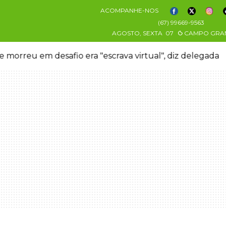
ACOMPANHE-NOS
(67) 99669-9563
AGOSTO, SEXTA
07
CAMPO GRA
 morreu em desafio era "escrava virtual", diz delegada