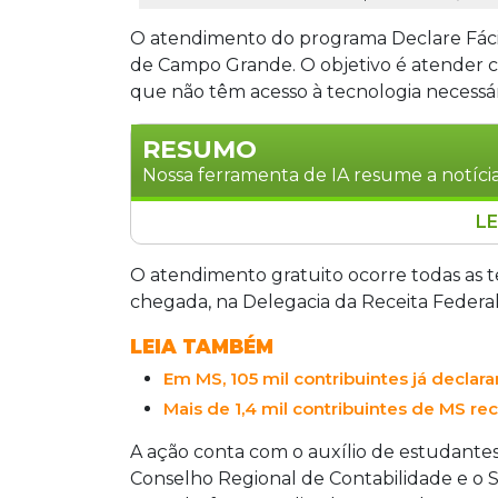
O atendimento do programa Declare Fácil 
de Campo Grande. O objetivo é atender c
que não têm acesso à tecnologia necessár
RESUMO
Nossa ferramenta de IA resume a notícia
LE
O programa Declare Fácil inicia atendi
Campo Grande, oferecendo auxílio grat
O atendimento gratuito ocorre todas as te
mil sem acesso à tecnologia. O serviço o
chegada, na Delegacia da Receita Federal
ordem de chegada, na Delegacia da Rec
LEIA TAMBÉM
do CRC e do Sistema Fenacon.
Em MS, 105 mil contribuintes já decla
Mais de 1,4 mil contribuintes de MS re
A ação conta com o auxílio de estudantes
Conselho Regional de Contabilidade e o 