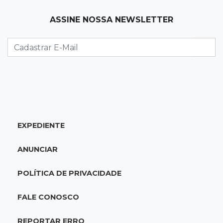
QUARTA, 05 DE AGOSTO
ASSINE NOSSA NEWSLETTER
23:55
Vídeo
Chamas altas avançam sobre área de mata em
Chapadão do Sul
23:41
15ª Vara Cível
Pet shop vai indenizar tutor em R$ 5 mil por
vender Labrador "fake"
EXPEDIENTE
23:33
Juventude
ANUNCIAR
Time de MS vai enfrentar equipe gaúcha por
ida à final da copa de futsal
POLÍTICA DE PRIVACIDADE
23:21
Los Angeles
FALE CONOSCO
Denúncia leva ao resgate de irmãos deixados
sozinhos em casa trancada
REPORTAR ERRO