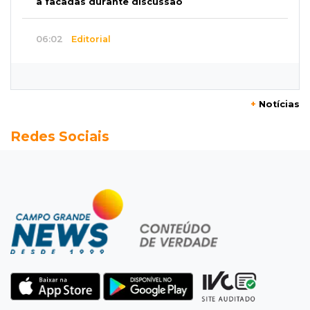
a facadas durante discussão
06:02
Editorial
Eleições 2026: O Estado precisa servir à
sociedade, não à própria máquina
+
Notícias
06:00
Previsão
Redes Sociais
MS terá chuvas isoladas, calor de 37ºC e
tempo estável em Campo Grande
06:00
Jogo Aberto
Na fila do banco, ex-deputado faz campanha
pra prefeitura
00:00
Em Campo Grande
Técnico de carnes e resgatista são destaques
entre vagas abertas nesta 5ª