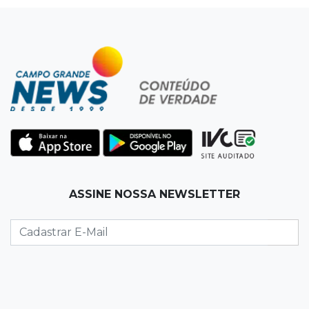
veja oportunidades
19:50
Jardim Itatiaia
Vigia é amarrado durante roubo de carro e
dois caminhões em pátio
19:35
Bragança Paulista
Corinthians vence Bragantino por 2 a 0 e sobe
para 7º no Brasileirão
19:12
Na Vila Belmiro
ASSINE NOSSA NEWSLETTER
Athletico vence Santos por 2 a 0 e mantém 3º
lugar no Brasileirão
18:51
Oportunidades
UEMS está com seleções para professores
com salários de até R$ 10,2 mil