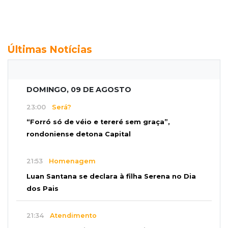
Últimas Notícias
DOMINGO, 09 DE AGOSTO
23:00
Será?
“Forró só de véio e tereré sem graça”,
rondoniense detona Capital
21:53
Homenagem
Luan Santana se declara à filha Serena no Dia
dos Pais
21:34
Atendimento