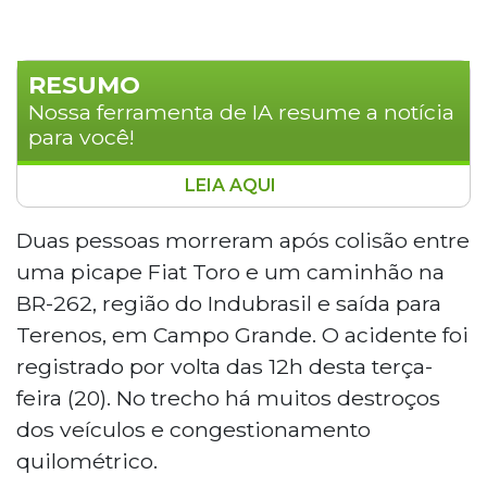
RESUMO
Nossa ferramenta de IA resume a notícia
para você!
LEIA AQUI
Um grave acidente entre uma picape Fiat
Toro e um caminhão na BR-262, em
Duas pessoas morreram após colisão entre
Campo Grande, resultou na morte de
uma picape Fiat Toro e um caminhão na
duas pessoas na tarde desta terça-feira
BR-262, região do Indubrasil e saída para
(20). O condutor da Toro tentou uma
Terenos, em Campo Grande. O acidente foi
ultrapassagem, mas colidiu frontalmente
registrado por volta das 12h desta terça-
com o caminhão, que pegou fogo após o
impacto. O trecho ficou congestionado,
feira (20). No trecho há muitos destroços
com veículos utilizando o acostamento
dos veículos e congestionamento
para seguir viagem. As vítimas ficaram
quilométrico.
presas nas ferragens e não resistiram.