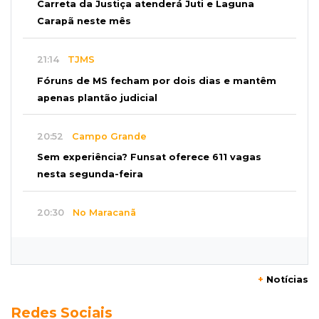
Carreta da Justiça atenderá Juti e Laguna
Carapã neste mês
21:14
TJMS
Fóruns de MS fecham por dois dias e mantêm
apenas plantão judicial
20:52
Campo Grande
Sem experiência? Funsat oferece 611 vagas
nesta segunda-feira
20:30
No Maracanã
Flamengo vence Vitória por 2 a 0 e encurta
distância para o líder
+
Notícias
20:13
Empregos
Redes Sociais
Seleções em MS têm salários de até R$ 8,2 mil;