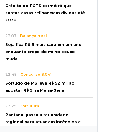
Crédito do FGTS permitirá que
santas casas refinanciem dívidas até
2030
23:07
Balança rural
Soja fica R$ 3 mais cara em um ano,
enquanto preço do milho pouco
muda
22:48
Concurso 3.041
Sortudo de MS leva R$ 52 mil ao
apostar R$ 5 na Mega-Sena
22:29
Estrutura
Pantanal passa a ter unidade
regional para atuar em incêndios e
desmate