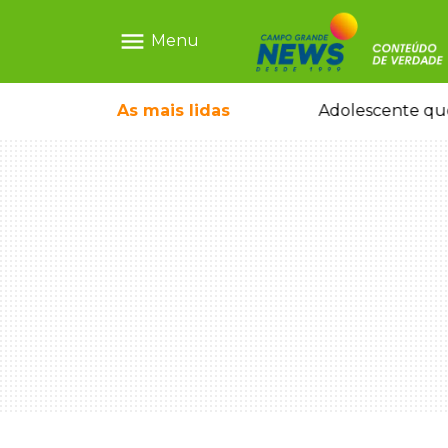
menu
Menu
durante temporal no interior
As mais
lidas
Adolescente que