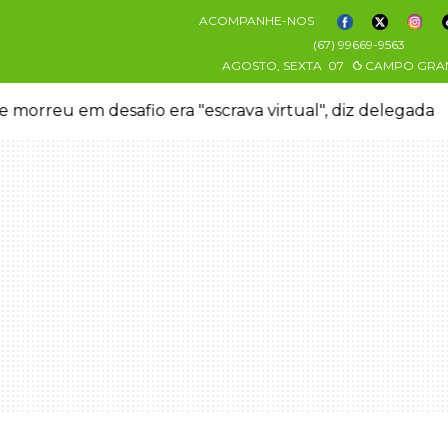
ACOMPANHE-NOS
(67) 99669-9563
AGOSTO, SEXTA
07
CAMPO GRA
 morreu em desafio era "escrava virtual", diz delegada