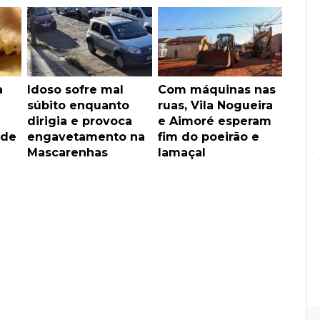
a
Idoso sofre mal
Com máquinas nas
súbito enquanto
ruas, Vila Nogueira
dirigia e provoca
e Aimoré esperam
 de
engavetamento na
fim do poeirão e
Mascarenhas
lamaçal